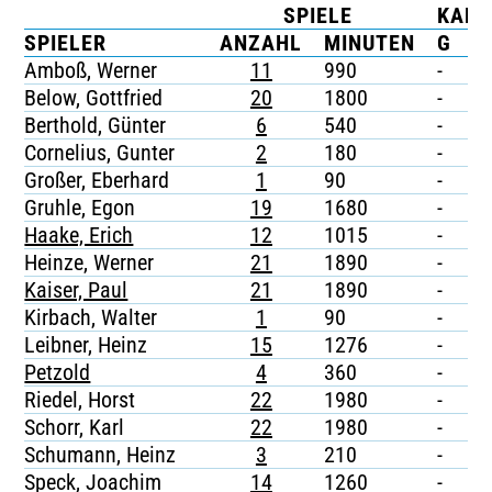
SPIELE
KART
TICKETING
SPIELER
ANZAHL
MINUTEN
G
G
Amboß, Werner
11
990
-
-
Below, Gottfried
20
1800
-
-
Berthold, Günter
6
540
-
-
Cornelius, Gunter
2
180
-
-
Großer, Eberhard
1
90
-
-
Gruhle, Egon
19
1680
-
-
Haake, Erich
12
1015
-
-
Heinze, Werner
21
1890
-
-
Kaiser, Paul
21
1890
-
-
Kirbach, Walter
1
90
-
-
Leibner, Heinz
15
1276
-
-
Petzold
4
360
-
-
Riedel, Horst
22
1980
-
-
Schorr, Karl
22
1980
-
-
Schumann, Heinz
3
210
-
-
Speck, Joachim
14
1260
-
-