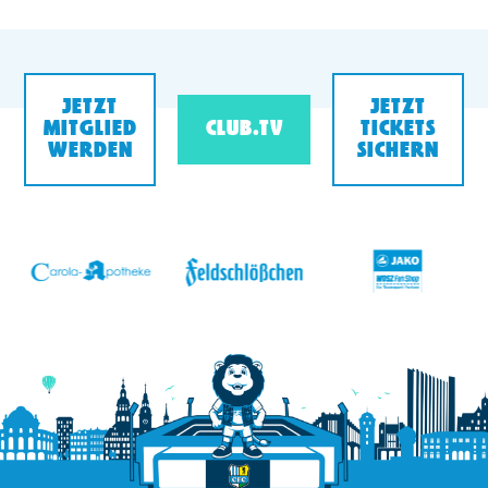
JETZT
JETZT
MITGLIED
CLUB.TV
TICKETS
WERDEN
SICHERN
v