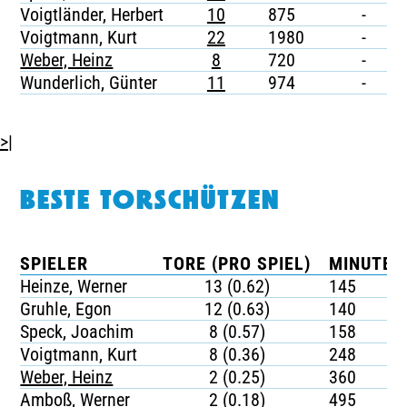
Voigtländer, Herbert
10
875
-
-
Voigtmann, Kurt
22
1980
-
-
Weber, Heinz
8
720
-
-
Wunderlich, Günter
11
974
-
-
>|
BESTE TORSCHÜTZEN
SPIELER
TORE (PRO SPIEL)
MINUTEN
Heinze, Werner
13 (0.62)
145
Gruhle, Egon
12 (0.63)
140
Speck, Joachim
8 (0.57)
158
Voigtmann, Kurt
8 (0.36)
248
Weber, Heinz
2 (0.25)
360
Amboß, Werner
2 (0.18)
495