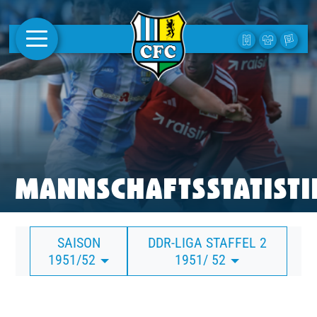
AKTUELLES
1. MANNSCHAFT
FRAUEN
CAMPUS
MANNSCHAFTSSTATISTI
CLUB
SAISON
DDR-LIGA STAFFEL 2
CLUBMITGLIEDSCHAFT
1951/52
1951/ 52
BUSINESS
SÜDKURVE