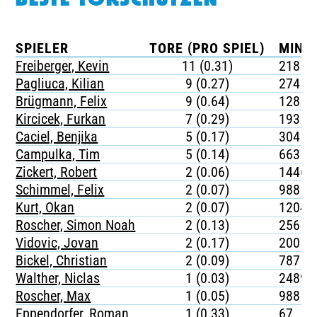
BESTE TORSCHÜTZEN
SPIELER
TORE (PRO SPIEL)
MINU
Freiberger, Kevin
11 (0.31)
218
Pagliuca, Kilian
9 (0.27)
274
Brügmann, Felix
9 (0.64)
128
Kircicek, Furkan
7 (0.29)
193
Caciel, Benjika
5 (0.17)
304
Campulka, Tim
5 (0.14)
663
Zickert, Robert
2 (0.06)
1446
Schimmel, Felix
2 (0.07)
988
Kurt, Okan
2 (0.07)
1204
Roscher, Simon Noah
2 (0.13)
256
Vidovic, Jovan
2 (0.17)
200
Bickel, Christian
2 (0.09)
787
Walther, Niclas
1 (0.03)
2489
Roscher, Max
1 (0.05)
988
Eppendorfer, Roman
1 (0.33)
67