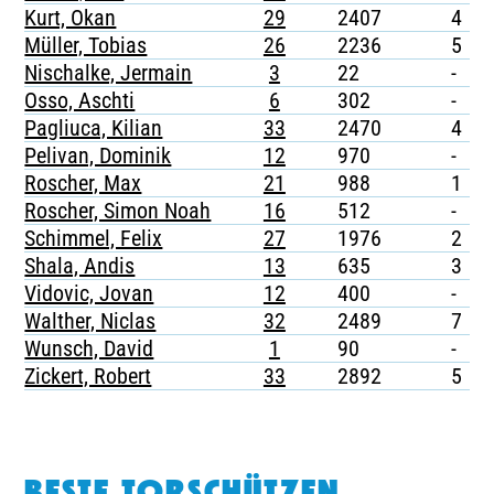
Kurt, Okan
29
2407
4
Müller, Tobias
26
2236
5
-
Nischalke, Jermain
3
22
-
-
Osso, Aschti
6
302
-
-
Pagliuca, Kilian
33
2470
4
-
Pelivan, Dominik
12
970
-
-
Roscher, Max
21
988
1
-
Roscher, Simon Noah
16
512
-
-
Schimmel, Felix
27
1976
2
-
Shala, Andis
13
635
3
-
Vidovic, Jovan
12
400
-
-
Walther, Niclas
32
2489
7
-
Wunsch, David
1
90
-
-
Zickert, Robert
33
2892
5
-