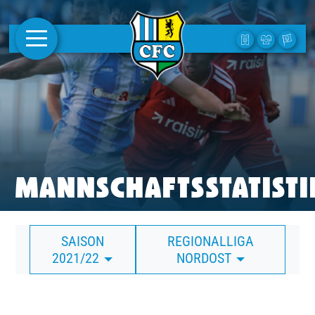
AKTUELLES
1. MANNSCHAFT
FRAUEN
CAMPUS
MANNSCHAFTSSTATISTI
CLUB
SAISON
REGIONALLIGA
CLUBMITGLIEDSCHAFT
2021/22
NORDOST
BUSINESS
SÜDKURVE