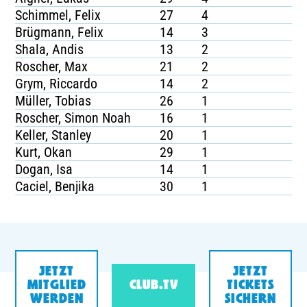
Schimmel, Felix
27
4
Brügmann, Felix
14
3
Shala, Andis
13
2
Roscher, Max
21
2
Grym, Riccardo
14
2
Müller, Tobias
26
1
Roscher, Simon Noah
16
1
Keller, Stanley
20
1
Kurt, Okan
29
1
Dogan, Isa
14
1
Caciel, Benjika
30
1
JETZT
JETZT
MITGLIED
CLUB.TV
TICKETS
WERDEN
SICHERN