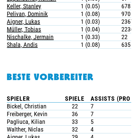
Keller, Stanley
1 (0.05)
678
Pelivan, Dominik
1 (0.08)
970
Aigner, Lukas
1 (0.03)
2367
Müller, Tobias
1 (0.04)
2236
Nischalke, Jermain
1 (0.33)
22
Shala, Andis
1 (0.08)
635
BESTE VORBEREITER
SPIELER
SPIELE
ASSISTS (PRO SP
Bickel, Christian
22
7
Freiberger, Kevin
36
7
Pagliuca, Kilian
33
5
Walther, Niclas
32
4
Aigner, Lukas
29
4