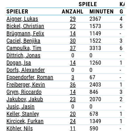
SPIELE
KAR
TICKETING
SPIELER
ANZAHL
MINUTEN
G
Aigner, Lukas
29
2367
4
-
Bickel, Christian
22
1573
5
-
Brügmann, Felix
14
1149
-
-
Caciel, Benjika
30
1522
3
Campulka, Tim
37
3313
6
-
Dittrich, Jonas
0
0
-
-
Dogan, Isa
14
1260
1
-
Dorfs, Alexander
0
0
-
-
Eppendorfer, Roman
3
67
-
-
Freiberger, Kevin
36
2403
1
-
Grym, Riccardo
14
846
3
-
Jakubov, Jakub
23
2070
2
-
Jusic, Jasin
0
0
-
-
Keller, Stanley
20
678
1
-
Kircicek, Furkan
24
1349
1
-
Köhler, Nils
11
590
-
-