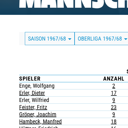
MANNSCH
BUSINESS
SÜDKURVE
SAISON 1967/68
OBERLIGA 1967/68
TICKETING
SPIELER
ANZAHL
Enge, Wolfgang
2
Erler, Dieter
17
Erler, Wilfried
9
Feister, Fritz
23
Gröper, Joachim
9
Hambeck, Manfred
18