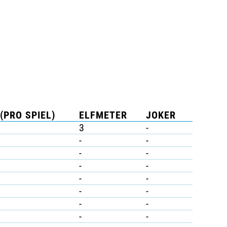
(PRO SPIEL)
ELFMETER
JOKER
3
-
-
-
-
-
-
-
-
-
-
-
-
-
-
-