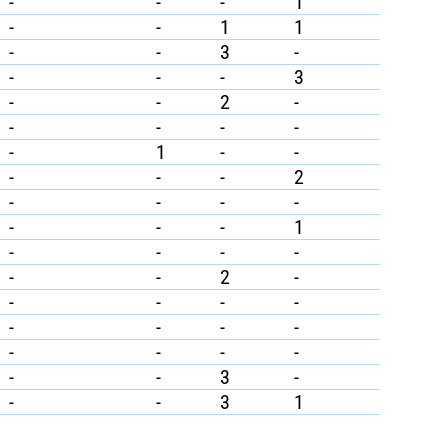
-
-
-
1
-
-
1
1
-
-
3
-
-
-
-
3
-
-
2
-
-
-
-
-
-
1
-
-
-
-
-
2
-
-
-
-
-
-
-
1
-
-
-
-
-
-
2
-
-
-
-
-
-
-
-
-
-
-
-
-
-
-
3
-
-
-
3
1