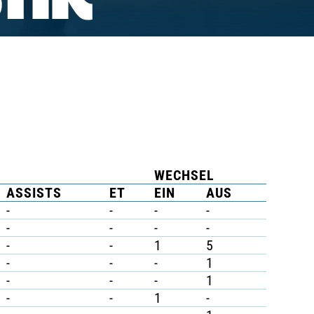
TIK
WECHSEL
ASSISTS
ET
EIN
AUS
-
-
-
-
-
-
-
-
-
-
1
5
-
-
-
1
-
-
-
1
-
-
1
-