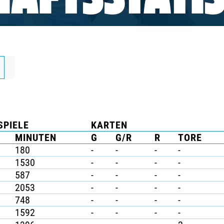
AFTSSTATIS
SPIELE
KARTEN
MINUTEN
G
G/R
R
TORE
180
-
-
-
-
1530
-
-
-
-
587
-
-
-
-
2053
-
-
-
-
748
-
-
-
-
1592
-
-
-
-