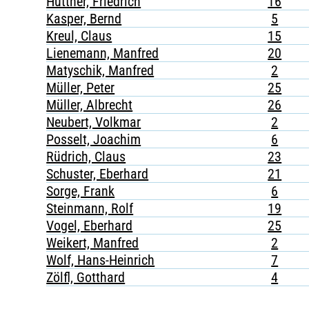
Hüttner, Friedrich
16
Kasper, Bernd
5
Kreul, Claus
15
Lienemann, Manfred
20
Matyschik, Manfred
2
Müller, Peter
25
Müller, Albrecht
26
Neubert, Volkmar
2
Posselt, Joachim
6
Rüdrich, Claus
23
Schuster, Eberhard
21
Sorge, Frank
6
Steinmann, Rolf
19
Vogel, Eberhard
25
Weikert, Manfred
2
Wolf, Hans-Heinrich
7
Zölfl, Gotthard
4