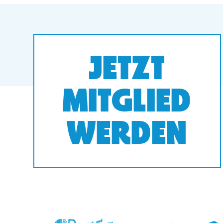
JETZT
MITGLIED
WERDEN