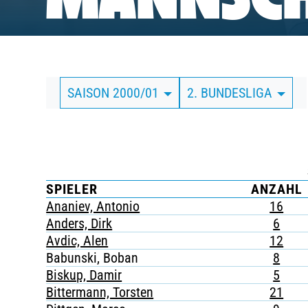
MANNSCH
BUSINESS
SÜDKURVE
SAISON 2000/01
2. BUNDESLIGA
TICKETING
SPIELER
ANZAHL
Ananiev, Antonio
16
Anders, Dirk
6
Avdic, Alen
12
Babunski, Boban
8
Biskup, Damir
5
Bittermann, Torsten
21