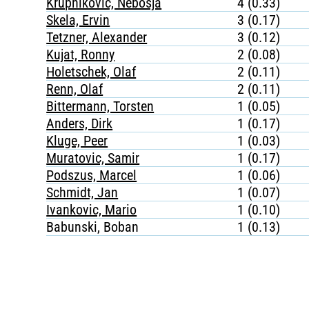
Krupnikovic, Nebosja
4 (0.33)
Skela, Ervin
3 (0.17)
Tetzner, Alexander
3 (0.12)
Kujat, Ronny
2 (0.08)
Holetschek, Olaf
2 (0.11)
Renn, Olaf
2 (0.11)
Bittermann, Torsten
1 (0.05)
Anders, Dirk
1 (0.17)
Kluge, Peer
1 (0.03)
Muratovic, Samir
1 (0.17)
Podszus, Marcel
1 (0.06)
Schmidt, Jan
1 (0.07)
Ivankovic, Mario
1 (0.10)
Babunski, Boban
1 (0.13)