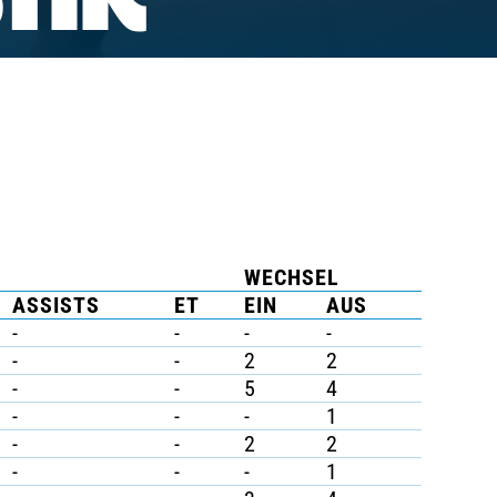
TIK
WECHSEL
ASSISTS
ET
EIN
AUS
-
-
-
-
-
-
2
2
-
-
5
4
-
-
-
1
-
-
2
2
-
-
-
1