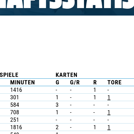
AFTSSTATIS
SPIELE
KARTEN
MINUTEN
G
G/R
R
TORE
1416
-
-
1
-
301
1
-
1
1
584
3
-
-
-
708
1
-
-
1
251
-
-
-
-
1816
2
-
1
1