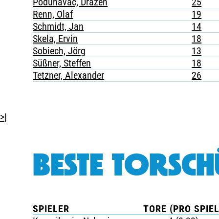
Podunavac, Drazen
25
Renn, Olaf
19
Schmidt, Jan
14
Skela, Ervin
18
Sobiech, Jörg
13
Süßner, Steffen
18
Tetzner, Alexander
26
>|
BESTE TORSCH
SPIELER
TORE (PRO SPIEL