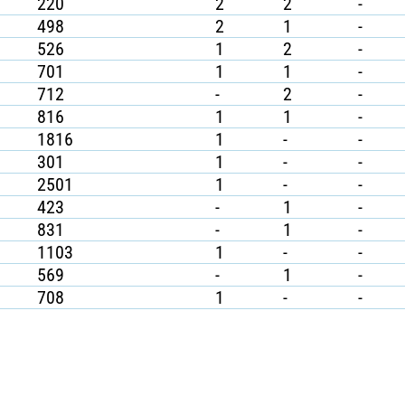
220
2
2
-
498
2
1
-
526
1
2
-
701
1
1
-
712
-
2
-
816
1
1
-
1816
1
-
-
301
1
-
-
2501
1
-
-
423
-
1
-
831
-
1
-
1103
1
-
-
569
-
1
-
708
1
-
-