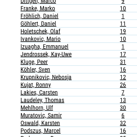
Dittgen, Marco
9
Franke, Marko
10
Fröhlich, Daniel
1
Göhlert, Daniel
11
Holetschek, Olaf
19
Ivankovic, Mario
10
Izuagha, Emmanuel
1
Jendrossek, Kay-Uwe
17
Kluge, Peer
31
Köhler, Sven
16
Krupnikovic, Nebosja
12
Kujat, Ronny
26
Lakies, Carsten
7
Laudeley, Thomas
13
Mehlhorn, Ulf
30
Muratovic, Samir
6
Oswald, Karsten
32
Podszus, Marcel
16