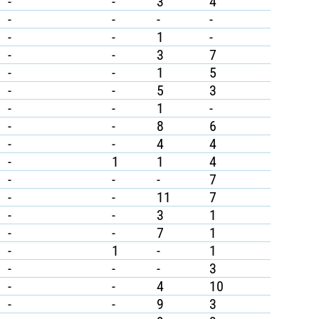
-
-
3
4
-
-
-
-
-
-
1
-
-
-
3
7
-
-
1
5
-
-
5
3
-
-
1
-
-
-
8
6
-
-
4
4
-
1
1
4
-
-
-
7
-
-
11
7
-
-
3
1
-
-
7
1
-
1
-
1
-
-
-
3
-
-
4
10
-
-
9
3