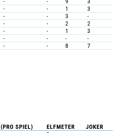
-
-
9
3
-
-
1
3
-
-
3
-
-
-
2
2
-
-
1
3
-
-
-
-
-
-
8
7
(PRO SPIEL)
ELFMETER
JOKER