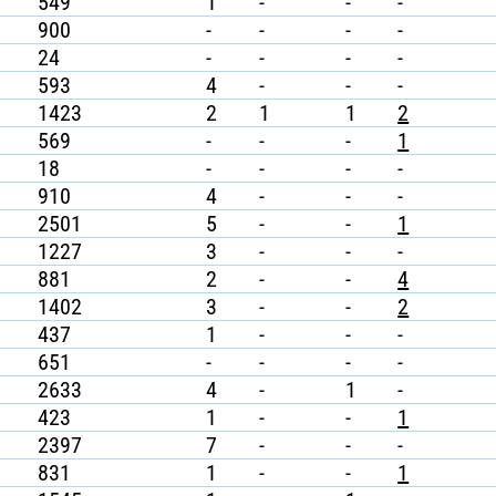
549
1
-
-
-
900
-
-
-
-
24
-
-
-
-
593
4
-
-
-
1423
2
1
1
2
569
-
-
-
1
18
-
-
-
-
910
4
-
-
-
2501
5
-
-
1
1227
3
-
-
-
881
2
-
-
4
1402
3
-
-
2
437
1
-
-
-
651
-
-
-
-
2633
4
-
1
-
423
1
-
-
1
2397
7
-
-
-
831
1
-
-
1