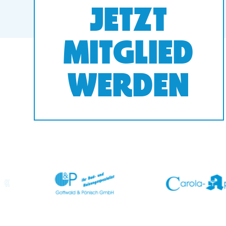
JETZT
MITGLIED
WERDEN
prev