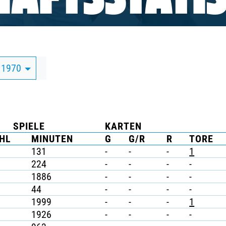
AFTSSTATIS
 1970
SPIELE
KARTEN
HL
MINUTEN
G
G/R
R
TORE
131
-
-
-
1
224
-
-
-
-
1886
-
-
-
-
44
-
-
-
-
1999
-
-
-
1
1926
-
-
-
-