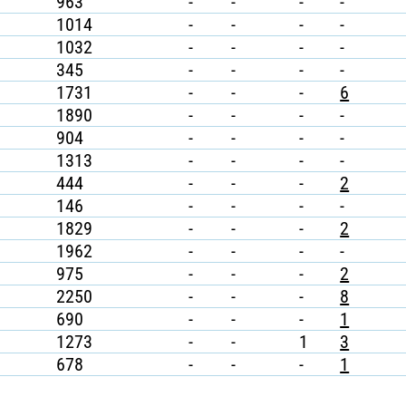
963
-
-
-
-
1014
-
-
-
-
1032
-
-
-
-
345
-
-
-
-
1731
-
-
-
6
1890
-
-
-
-
904
-
-
-
-
1313
-
-
-
-
444
-
-
-
2
146
-
-
-
-
1829
-
-
-
2
1962
-
-
-
-
975
-
-
-
2
2250
-
-
-
8
690
-
-
-
1
1273
-
-
1
3
678
-
-
-
1