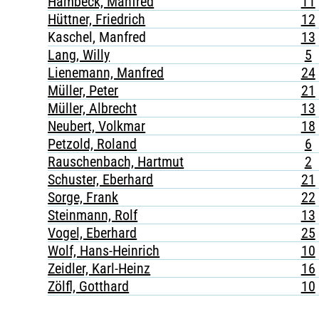
Hambeck, Manfred
11
Hüttner, Friedrich
12
Kaschel, Manfred
13
Lang, Willy
5
Lienemann, Manfred
24
Müller, Peter
21
Müller, Albrecht
13
Neubert, Volkmar
18
Petzold, Roland
6
Rauschenbach, Hartmut
2
Schuster, Eberhard
21
Sorge, Frank
22
Steinmann, Rolf
13
Vogel, Eberhard
25
Wolf, Hans-Heinrich
10
Zeidler, Karl-Heinz
16
Zölfl, Gotthard
10