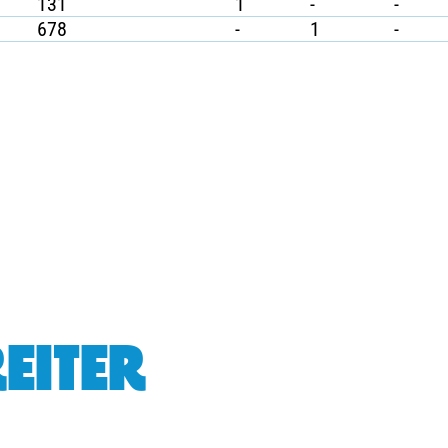
131
1
-
-
678
-
1
-
EITER