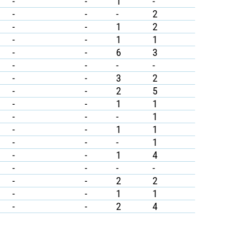
-
-
1
-
-
-
-
2
-
-
1
2
-
-
1
1
-
-
6
3
-
-
-
-
-
-
3
2
-
-
2
5
-
-
1
1
-
-
-
1
-
-
1
1
-
-
-
1
-
-
1
4
-
-
-
-
-
-
2
2
-
-
1
1
-
-
2
4