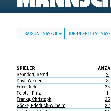
MANNSCH
BUSINESS
SÜDKURVE
SAISON 1969/70
DDR-OBERLIGA 1969/
TICKETING
SPIELER
ANZA
Benndorf, Bernd
2
Dost, Werner
3
Erler, Dieter
23
Feister, Fritz
1
Franke, Christoph
25
Göcke, Friedrich-Wilhelm
22