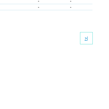
-
-
-
-
>|