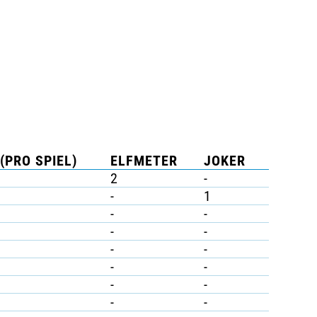
(PRO SPIEL)
ELFMETER
JOKER
2
-
-
1
-
-
-
-
-
-
-
-
-
-
-
-