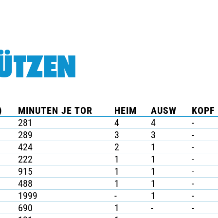
ÜTZEN
)
MINUTEN JE TOR
HEIM
AUSW
KOPF 
281
4
4
-
289
3
3
-
424
2
1
-
222
1
1
-
915
1
1
-
488
1
1
-
1999
-
1
-
690
1
-
-