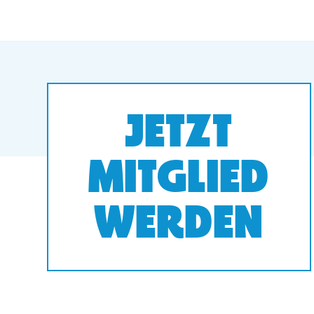
JETZT
MITGLIED
WERDEN