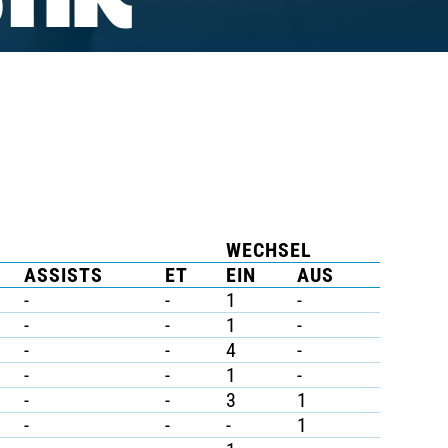
TIK
WECHSEL
ASSISTS
ET
EIN
AUS
-
-
1
-
-
-
1
-
-
-
4
-
-
-
1
-
-
-
3
1
-
-
-
1