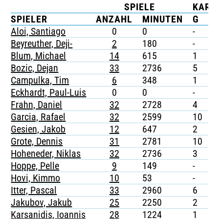
SPIELE
KART
TICKETING
SPIELER
ANZAHL
MINUTEN
G
G
Aloi, Santiago
0
0
-
-
Beyreuther, Deji-
2
180
-
-
Blum, Michael
14
615
1
1
Bozic, Dejan
33
2736
5
-
Campulka, Tim
6
348
1
-
Eckhardt, Paul-Luis
0
0
-
-
Frahn, Daniel
32
2728
4
-
Garcia, Rafael
32
2599
10
-
Gesien, Jakob
12
647
2
-
Grote, Dennis
31
2781
10
-
Hoheneder, Niklas
32
2736
3
-
Hoppe, Pelle
9
149
-
-
Hovi, Kimmo
10
53
-
-
Itter, Pascal
33
2960
6
-
Jakubov, Jakub
25
2250
2
-
Karsanidis, Ioannis
28
1224
1
-