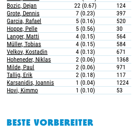
Bozic, Dejan
22 (0.67)
124
Grote, Dennis
7 (0.23)
397
Garcia, Rafael
5 (0.16)
520
Hoppe, Pelle
5 (0.56)
30
Langer, Matti
4 (0.15)
564
Müller, Tobias
4 (0.15)
584
Velkov, Kostadin
4 (0.13)
671
Hoheneder, Niklas
2 (0.06)
1368
Milde, Paul
2 (0.06)
971
Tallig, Erik
2 (0.18)
117
Karsanidis, Ioannis
1 (0.04)
1224
Hovi, Kimmo
1 (0.10)
53
BESTE VORBEREITER