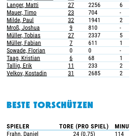
Langer, Matti
27
2256
6
-
Mauer, Timo
23
704
-
-
Milde, Paul
32
1941
2
-
Mroß, Joshua
9
810
-
-
Müller, Tobias
27
2337
5
-
Müller, Fabian
7
611
1
-
Sowade, Florian
0
0
-
-
Taag, Kristian
6
68
1
-
Tallig, Erik
11
233
2
-
Velkov, Kostadin
31
2685
2
-
BESTE TORSCHÜTZEN
SPIELER
TORE (PRO SPIEL)
MINUTE
Frahn, Daniel
24 (0.75)
114