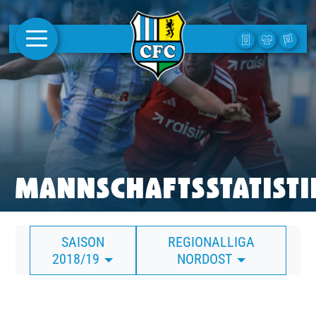
AKTUELLES
1. MANNSCHAFT
FRAUEN
CAMPUS
MANNSCHAFTSSTATISTI
CLUB
SAISON
REGIONALLIGA
CLUBMITGLIEDSCHAFT
2018/19
NORDOST
BUSINESS
SÜDKURVE