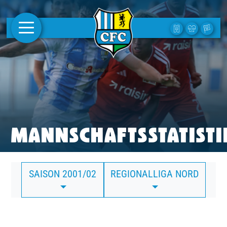
AKTUELLES
1. MANNSCHAFT
FRAUEN
CAMPUS
MANNSCHAFTSSTATISTI
CLUB
SAISON 2001/02
REGIONALLIGA NORD
CLUBMITGLIEDSCHAFT
BUSINESS
SÜDKURVE