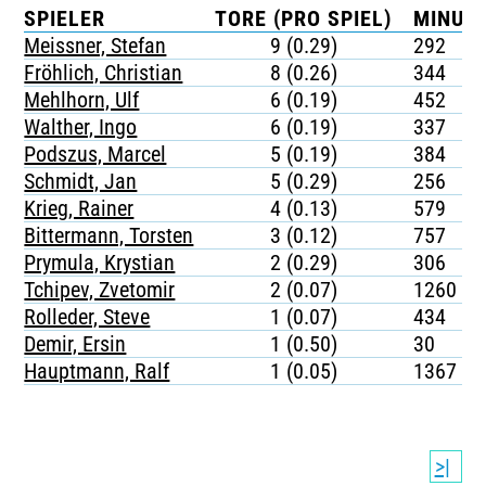
SPIELER
TORE (PRO SPIEL)
MINUTE
Meissner, Stefan
9 (0.29)
292
Fröhlich, Christian
8 (0.26)
344
Mehlhorn, Ulf
6 (0.19)
452
Walther, Ingo
6 (0.19)
337
Podszus, Marcel
5 (0.19)
384
Schmidt, Jan
5 (0.29)
256
Krieg, Rainer
4 (0.13)
579
Bittermann, Torsten
3 (0.12)
757
Prymula, Krystian
2 (0.29)
306
Tchipev, Zvetomir
2 (0.07)
1260
Rolleder, Steve
1 (0.07)
434
Demir, Ersin
1 (0.50)
30
Hauptmann, Ralf
1 (0.05)
1367
>|