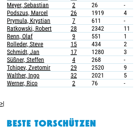
Meyer, Sebastian
2
26
-
-
Podszus, Marcel
26
1919
4
-
Prymula, Krystian
7
611
-
-
Ratkowski, Robert
28
2342
11
2
Renn, Olaf
9
551
1
-
Rolleder, Steve
15
434
2
-
Schmidt, Jan
17
1280
3
1
Süßner, Steffen
4
268
-
-
Tchipev, Zvetomir
29
2520
9
-
Walther, Ingo
32
2021
5
-
Werner, Rico
2
76
-
-
>|
BESTE TORSCHÜTZEN