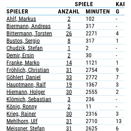
SPIELE
KART
TICKETING
SPIELER
ANZAHL
MINUTEN
G
G
Ahlf, Markus
2
102
-
-
Biermann, Andreas
5
317
-
-
Bittermann, Torsten
26
2271
4
-
Bustos, Sergio
8
317
1
-
Chudzik, Stefan
1
2
-
-
Demir, Ersin
2
30
-
-
Franke, Marko
14
1121
1
-
Fröhlich, Christian
31
2754
9
-
Göhlert, Daniel
33
2772
7
-
Hauptmann, Ralf
19
1367
3
-
Hiemann, Holger
30
2555
2
-
Klömich, Sebastian
3
236
-
-
König, Ronny
2
11
-
-
Krieg, Rainer
30
2316
3
-
Mehlhorn, Ulf
31
2710
13
1
Meissner, Stefan
31
2625
6
-