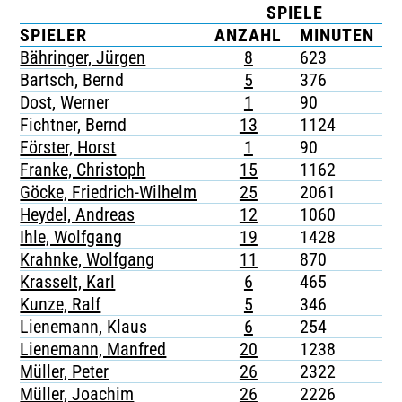
SPIELE
TICKETING
SPIELER
ANZAHL
MINUTEN
Bähringer, Jürgen
8
623
2
Bartsch, Bernd
5
376
-
Dost, Werner
1
90
-
Fichtner, Bernd
13
1124
-
Förster, Horst
1
90
-
Franke, Christoph
15
1162
-
Göcke, Friedrich-Wilhelm
25
2061
2
Heydel, Andreas
12
1060
3
Ihle, Wolfgang
19
1428
-
Krahnke, Wolfgang
11
870
-
Krasselt, Karl
6
465
-
Kunze, Ralf
5
346
-
Lienemann, Klaus
6
254
-
Lienemann, Manfred
20
1238
1
Müller, Peter
26
2322
-
Müller, Joachim
26
2226
1