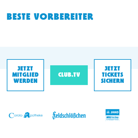
BESTE VORBEREITER
JETZT
JETZT
MITGLIED
CLUB.TV
TICKETS
WERDEN
SICHERN
v