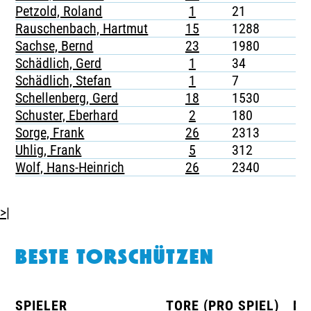
Petzold, Roland
1
21
-
Rauschenbach, Hartmut
15
1288
1
Sachse, Bernd
23
1980
2
Schädlich, Gerd
1
34
1
Schädlich, Stefan
1
7
-
Schellenberg, Gerd
18
1530
-
Schuster, Eberhard
2
180
1
Sorge, Frank
26
2313
1
Uhlig, Frank
5
312
-
Wolf, Hans-Heinrich
26
2340
-
>|
BESTE TORSCHÜTZEN
SPIELER
TORE (PRO SPIEL)
MI