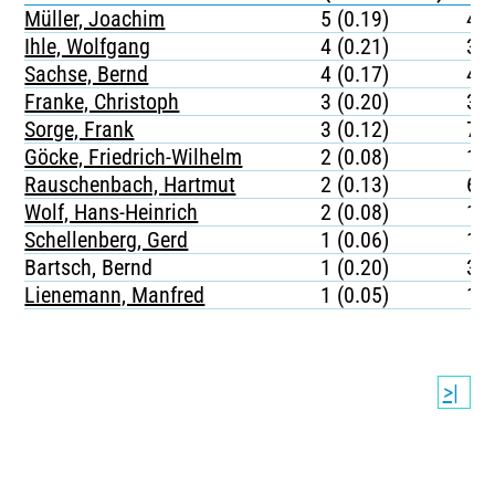
Müller, Joachim
5 (0.19)
44
Ihle, Wolfgang
4 (0.21)
35
Sachse, Bernd
4 (0.17)
49
Franke, Christoph
3 (0.20)
38
Sorge, Frank
3 (0.12)
77
Göcke, Friedrich-Wilhelm
2 (0.08)
10
Rauschenbach, Hartmut
2 (0.13)
64
Wolf, Hans-Heinrich
2 (0.08)
11
Schellenberg, Gerd
1 (0.06)
15
Bartsch, Bernd
1 (0.20)
37
Lienemann, Manfred
1 (0.05)
12
>|