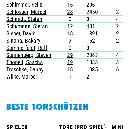
Schimmel, Felix
16
296
-
-
Schlosser, Marcel
28
2450
2
-
Schmidt, Stefan
0
0
-
-
Schumann, Stefan
12
431
2
-
Sieber, David
18
1391
2
-
Sinaba, Bakary
9
162
2
-
Sommerfeldt, Ralf
0
0
-
-
Sonnenberg, Steven
29
2383
4
-
Thönelt, Sascha
19
1033
3
-
Troschke, Danny
18
1035
6
1
Wilke, Marcel
1
2
-
-
BESTE TORSCHÜTZEN
SPIELER
TORE (PRO SPIEL)
MINUT