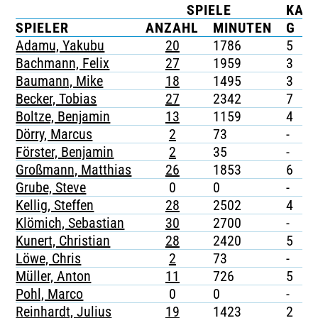
SPIELE
KAR
TICKETING
SPIELER
ANZAHL
MINUTEN
G
G
Adamu, Yakubu
20
1786
5
-
Bachmann, Felix
27
1959
3
-
Baumann, Mike
18
1495
3
-
Becker, Tobias
27
2342
7
-
Boltze, Benjamin
13
1159
4
-
Dörry, Marcus
2
73
-
-
Förster, Benjamin
2
35
-
-
Großmann, Matthias
26
1853
6
-
Grube, Steve
0
0
-
-
Kellig, Steffen
28
2502
4
-
Klömich, Sebastian
30
2700
-
-
Kunert, Christian
28
2420
5
1
Löwe, Chris
2
73
-
-
Müller, Anton
11
726
5
-
Pohl, Marco
0
0
-
-
Reinhardt, Julius
19
1423
2
-