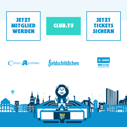
JETZT
JETZT
MITGLIED
CLUB.TV
TICKETS
WERDEN
SICHERN
v