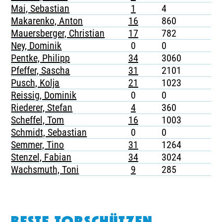
Mai, Sebastian
1
4
-
Makarenko, Anton
16
860
2
Mauersberger, Christian
17
782
-
Ney, Dominik
0
0
-
Pentke, Philipp
34
3060
1
Pfeffer, Sascha
31
2101
4
Pusch, Kolja
21
1023
5
Reissig, Dominik
0
0
-
Riederer, Stefan
4
360
-
Scheffel, Tom
16
1003
1
Schmidt, Sebastian
0
0
-
Semmer, Tino
31
1264
5
Stenzel, Fabian
34
3024
3
Wachsmuth, Toni
9
285
1