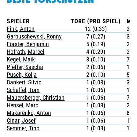
BESTE TORSCHÜTZEN
SPIELER
TORE (PRO SPIEL)
MIN
Fink, Anton
12 (0.33)
253
Garbuschewski, Ronny
7 (0.27)
305
Förster, Benjamin
5 (0.19)
232
Hofrath, Marcel
4 (0.29)
283
Kegel, Maik
3 (0.10)
759
Pfeffer, Sascha
2 (0.06)
105
Pusch, Kolja
2 (0.10)
512
Bankert, Silvio
1 (0.03)
329
Scheffel, Tom
1 (0.06)
100
Mauersberger, Christian
1 (0.06)
782
Hensel, Marc
1 (0.03)
217
Makarenko, Anton
1 (0.06)
860
Cinar, Josef
1 (0.06)
134
Semmer, Tino
1 (0.03)
126