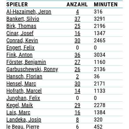
SPIELER
ANZAHL
MINUTEN
G
TICKETING
Al-Hazaimeh, Jeron
4
316
-
Bankert, Silvio
37
3291
4
Birk, Thomas
25
2196
1
Cinar, Josef
16
1347
4
Conrad, Kevin
30
2465
3
Engert, Felix
0
0
-
Fink, Anton
36
3034
5
Förster, Benjamin
27
1160
4
Garbuschewski, Ronny
26
2136
4
Hansch, Florian
2
36
-
Hensel, Marc
30
2171
7
Hofrath, Marcel
14
1133
1
Junghan, Felix
0
0
-
Kegel, Maik
29
2278
1
Lais, Marc
16
1384
3
Landeka, Josip
8
320
1
le Beau, Pierre
6
452
1