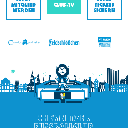
MITGLIED
CLUB.TV
TICKETS
WERDEN
SICHERN
v
CHEMNITZER
FUSSBALLCLUB