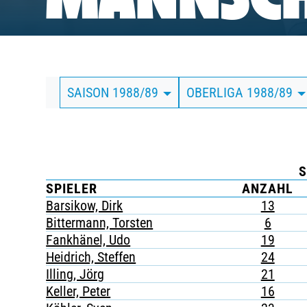
MANNSCH
BUSINESS
SÜDKURVE
SAISON 1988/89
OBERLIGA 1988/89
TICKETING
S
SPIELER
ANZAHL
Barsikow, Dirk
13
Bittermann, Torsten
6
Fankhänel, Udo
19
Heidrich, Steffen
24
Illing, Jörg
21
Keller, Peter
16