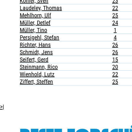
Köhler, Sven
23
Laudeley, Thomas
22
Mehlhorn, Ulf
25
Müller, Detlef
24
Müller, Tino
1
Persigehl, Stefan
4
Richter, Hans
26
Schmidt, Jens
26
Seifert, Gerd
15
Steinmann, Rico
20
Wienhold, Lutz
22
Ziffert, Steffen
25
>|