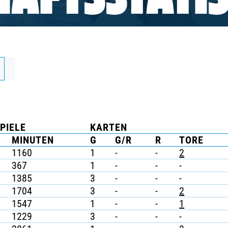
AFTSSTATIS
PIELE
KARTEN
MINUTEN
G
G/R
R
TORE
1160
1
-
-
2
367
1
-
-
-
1385
3
-
-
-
1704
3
-
-
2
1547
1
-
-
1
1229
3
-
-
-