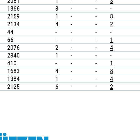
2061
1
-
-
3
1866
3
-
-
-
2159
1
-
-
8
2134
4
-
-
2
44
-
-
-
-
66
-
-
-
1
2076
2
-
-
4
2340
1
-
-
-
410
-
-
-
1
1683
4
-
-
8
1384
1
-
-
4
2125
6
-
-
2