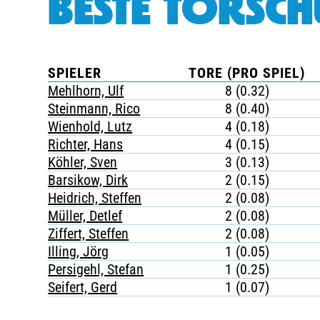
BESTE TORSCH
SPIELER
TORE (PRO SPIEL)
Mehlhorn, Ulf
8 (0.32)
Steinmann, Rico
8 (0.40)
Wienhold, Lutz
4 (0.18)
Richter, Hans
4 (0.15)
Köhler, Sven
3 (0.13)
Barsikow, Dirk
2 (0.15)
Heidrich, Steffen
2 (0.08)
Müller, Detlef
2 (0.08)
Ziffert, Steffen
2 (0.08)
Illing, Jörg
1 (0.05)
Persigehl, Stefan
1 (0.25)
Seifert, Gerd
1 (0.07)