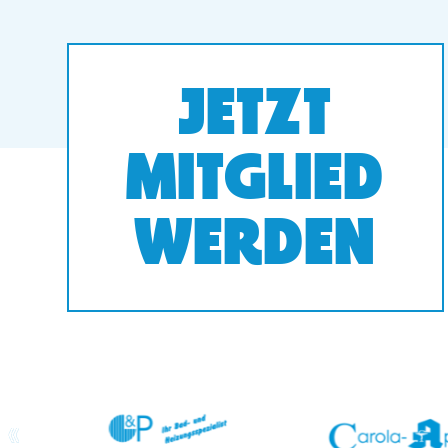
JETZT
MITGLIED
WERDEN
prev