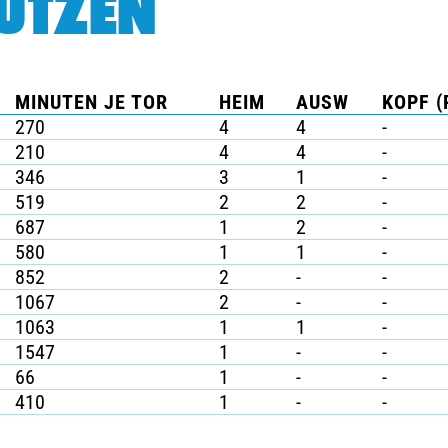
ÜTZEN
MINUTEN JE TOR
HEIM
AUSW
KOPF (
270
4
4
-
210
4
4
-
346
3
1
-
519
2
2
-
687
1
2
-
580
1
1
-
852
2
-
-
1067
2
-
-
1063
1
1
-
1547
1
-
-
66
1
-
-
410
1
-
-