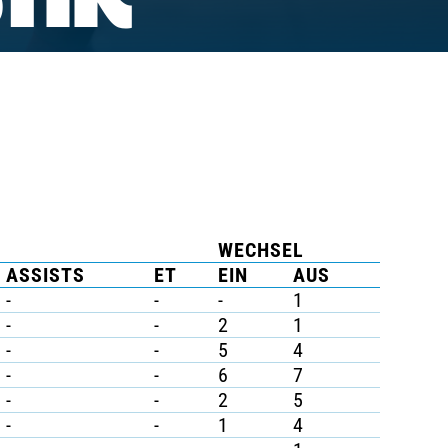
TIK
WECHSEL
ASSISTS
ET
EIN
AUS
-
-
-
1
-
-
2
1
-
-
5
4
-
-
6
7
-
-
2
5
-
-
1
4