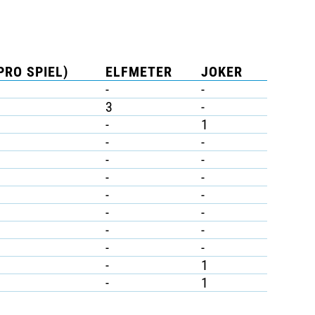
PRO SPIEL)
ELFMETER
JOKER
-
-
3
-
-
1
-
-
-
-
-
-
-
-
-
-
-
-
-
-
-
1
-
1