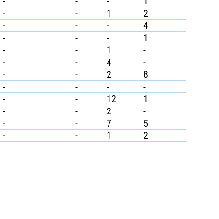
-
-
-
1
-
-
1
2
-
-
-
4
-
-
-
1
-
-
1
-
-
-
4
-
-
-
2
8
-
-
-
-
-
-
12
1
-
-
2
-
-
-
7
5
-
-
1
2