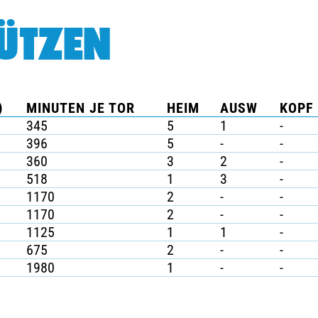
ÜTZEN
)
MINUTEN JE TOR
HEIM
AUSW
KOPF 
345
5
1
-
396
5
-
-
360
3
2
-
518
1
3
-
1170
2
-
-
1170
2
-
-
1125
1
1
-
675
2
-
-
1980
1
-
-