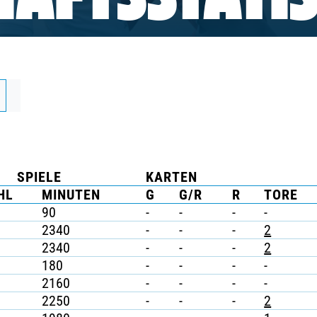
AFTSSTATIS
SPIELE
KARTEN
HL
MINUTEN
G
G/R
R
TORE
90
-
-
-
-
2340
-
-
-
2
2340
-
-
-
2
180
-
-
-
-
2160
-
-
-
-
2250
-
-
-
2