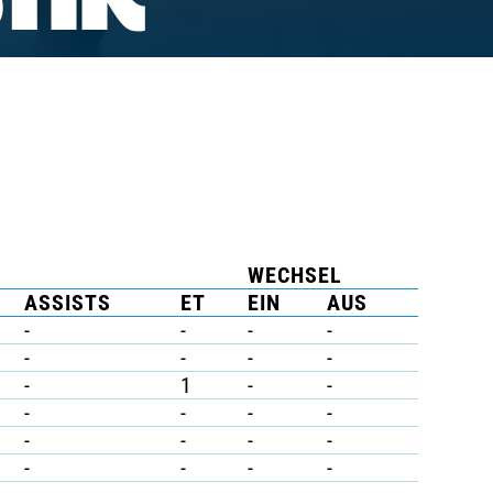
TIK
WECHSEL
ASSISTS
ET
EIN
AUS
-
-
-
-
-
-
-
-
-
1
-
-
-
-
-
-
-
-
-
-
-
-
-
-