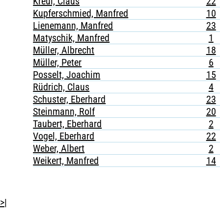
Kreul, Claus
22
Kupferschmied, Manfred
10
Lienemann, Manfred
23
Matyschik, Manfred
1
Müller, Albrecht
18
Müller, Peter
6
Posselt, Joachim
15
Rüdrich, Claus
4
Schuster, Eberhard
23
Steinmann, Rolf
20
Taubert, Eberhard
2
Vogel, Eberhard
22
Weber, Albert
2
Weikert, Manfred
14
>|