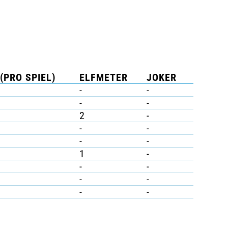
(PRO SPIEL)
ELFMETER
JOKER
-
-
-
-
2
-
-
-
-
-
1
-
-
-
-
-
-
-