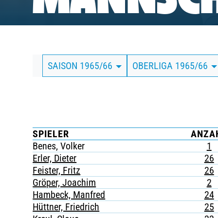
MANNSCH
BUSINESS
SÜDKURVE
SAISON 1965/66
OBERLIGA 1965/66
TICKETING
SPIELER
ANZA
Benes, Volker
1
Erler, Dieter
26
Feister, Fritz
26
Gröper, Joachim
2
Hambeck, Manfred
24
Hüttner, Friedrich
25