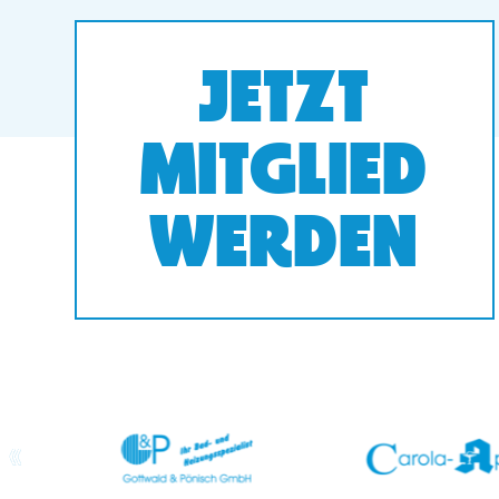
JETZT
MITGLIED
WERDEN
prev