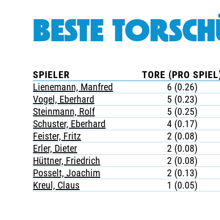
BESTE TORSCH
SPIELER
TORE (PRO SPIEL
Lienemann, Manfred
6 (0.26)
Vogel, Eberhard
5 (0.23)
Steinmann, Rolf
5 (0.25)
Schuster, Eberhard
4 (0.17)
Feister, Fritz
2 (0.08)
Erler, Dieter
2 (0.08)
Hüttner, Friedrich
2 (0.08)
Posselt, Joachim
2 (0.13)
Kreul, Claus
1 (0.05)