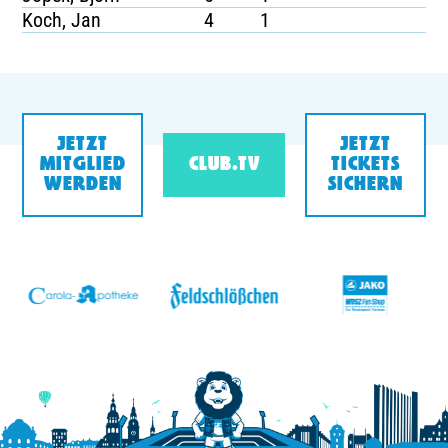
Koch, Jan
4
1
JETZT
JETZT
MITGLIED
CLUB.TV
TICKETS
WERDEN
SICHERN
v