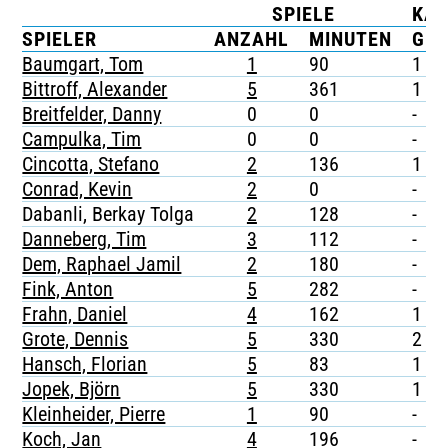
SPIELE
KA
TICKETING
SPIELER
ANZAHL
MINUTEN
G
Baumgart, Tom
1
90
1
Bittroff, Alexander
5
361
1
Breitfelder, Danny
0
0
-
Campulka, Tim
0
0
-
Cincotta, Stefano
2
136
1
Conrad, Kevin
2
0
-
Dabanli, Berkay Tolga
2
128
-
Danneberg, Tim
3
112
-
Dem, Raphael Jamil
2
180
-
Fink, Anton
5
282
-
Frahn, Daniel
4
162
1
Grote, Dennis
5
330
2
Hansch, Florian
5
83
1
Jopek, Björn
5
330
1
Kleinheider, Pierre
1
90
-
Koch, Jan
4
196
-