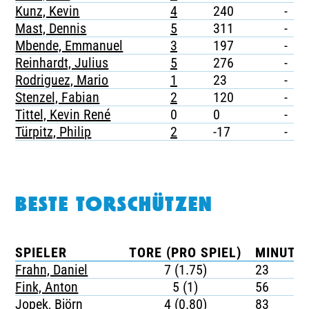
Kunz, Kevin
4
240
-
Mast, Dennis
5
311
-
Mbende, Emmanuel
3
197
-
Reinhardt, Julius
5
276
-
Rodriguez, Mario
1
23
-
Stenzel, Fabian
2
120
-
Tittel, Kevin René
0
0
-
Türpitz, Philip
2
-17
-
BESTE TORSCHÜTZEN
SPIELER
TORE (PRO SPIEL)
MINUTEN
Frahn, Daniel
7 (1.75)
23
Fink, Anton
5 (1)
56
Jopek, Björn
4 (0.80)
83