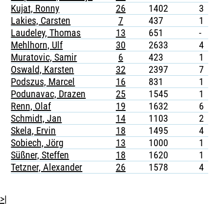
Kujat, Ronny
26
1402
3
-
Lakies, Carsten
7
437
1
-
Laudeley, Thomas
13
651
-
-
Mehlhorn, Ulf
30
2633
4
-
Muratovic, Samir
6
423
1
-
Oswald, Karsten
32
2397
7
-
Podszus, Marcel
16
831
1
-
Podunavac, Drazen
25
1545
1
-
Renn, Olaf
19
1632
6
-
Schmidt, Jan
14
1103
2
-
Skela, Ervin
18
1495
4
-
Sobiech, Jörg
13
1000
1
Süßner, Steffen
18
1620
1
-
Tetzner, Alexander
26
1578
4
-
>|