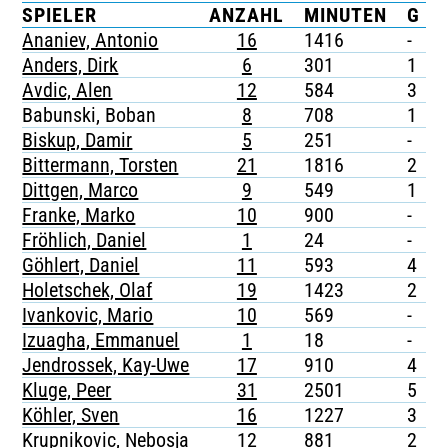
SPIELER
ANZAHL
MINUTEN
G
TICKETING
Ananiev, Antonio
16
1416
-
-
Anders, Dirk
6
301
1
-
Avdic, Alen
12
584
3
-
Babunski, Boban
8
708
1
-
Biskup, Damir
5
251
-
-
Bittermann, Torsten
21
1816
2
-
Dittgen, Marco
9
549
1
-
Franke, Marko
10
900
-
-
Fröhlich, Daniel
1
24
-
-
Göhlert, Daniel
11
593
4
-
Holetschek, Olaf
19
1423
2
Ivankovic, Mario
10
569
-
-
Izuagha, Emmanuel
1
18
-
-
Jendrossek, Kay-Uwe
17
910
4
-
Kluge, Peer
31
2501
5
-
Köhler, Sven
16
1227
3
-
Krupnikovic, Nebosja
12
881
2
-