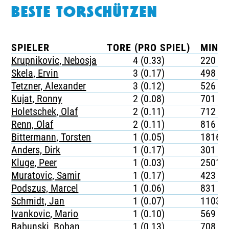
BESTE TORSCHÜTZEN
SPIELER
TORE (PRO SPIEL)
MINUT
Krupnikovic, Nebosja
4 (0.33)
220
Skela, Ervin
3 (0.17)
498
Tetzner, Alexander
3 (0.12)
526
Kujat, Ronny
2 (0.08)
701
Holetschek, Olaf
2 (0.11)
712
Renn, Olaf
2 (0.11)
816
Bittermann, Torsten
1 (0.05)
1816
Anders, Dirk
1 (0.17)
301
Kluge, Peer
1 (0.03)
2501
Muratovic, Samir
1 (0.17)
423
Podszus, Marcel
1 (0.06)
831
Schmidt, Jan
1 (0.07)
1103
Ivankovic, Mario
1 (0.10)
569
Babunski, Boban
1 (0.13)
708