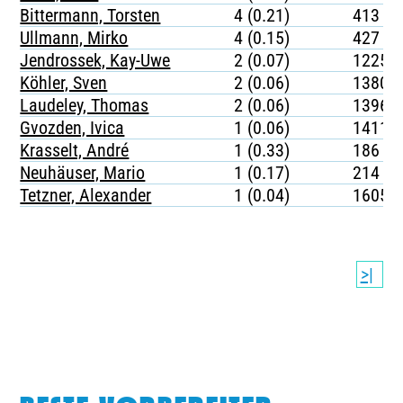
Bittermann, Torsten
4 (0.21)
413
Ullmann, Mirko
4 (0.15)
427
Jendrossek, Kay-Uwe
2 (0.07)
1225
Köhler, Sven
2 (0.06)
1380
Laudeley, Thomas
2 (0.06)
1396
Gvozden, Ivica
1 (0.06)
1411
Krasselt, André
1 (0.33)
186
Neuhäuser, Mario
1 (0.17)
214
Tetzner, Alexander
1 (0.04)
1605
>|