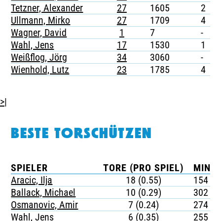
Tetzner, Alexander
27
1605
2
-
Ullmann, Mirko
27
1709
4
-
Wagner, David
1
7
-
-
Wahl, Jens
17
1530
1
-
Weißflog, Jörg
34
3060
-
-
Wienhold, Lutz
23
1785
4
-
>|
BESTE TORSCHÜTZEN
SPIELER
TORE (PRO SPIEL)
MINUT
Aracic, Ilja
18 (0.55)
154
Ballack, Michael
10 (0.29)
302
Osmanovic, Amir
7 (0.24)
274
Wahl, Jens
6 (0.35)
255