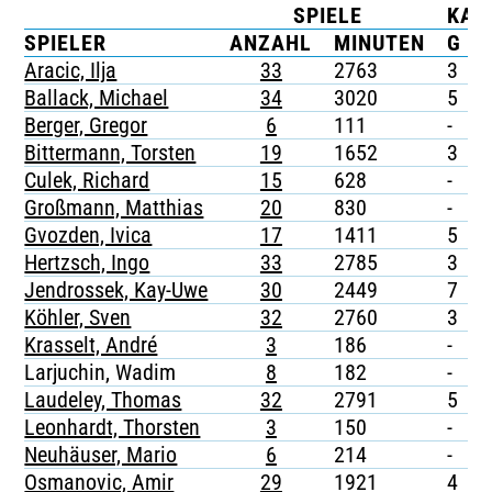
SPIELE
KAR
TICKETING
SPIELER
ANZAHL
MINUTEN
G
Aracic, Ilja
33
2763
3
-
Ballack, Michael
34
3020
5
-
Berger, Gregor
6
111
-
-
Bittermann, Torsten
19
1652
3
-
Culek, Richard
15
628
-
-
Großmann, Matthias
20
830
-
-
Gvozden, Ivica
17
1411
5
-
Hertzsch, Ingo
33
2785
3
Jendrossek, Kay-Uwe
30
2449
7
-
Köhler, Sven
32
2760
3
-
Krasselt, André
3
186
-
-
Larjuchin, Wadim
8
182
-
-
Laudeley, Thomas
32
2791
5
-
Leonhardt, Thorsten
3
150
-
-
Neuhäuser, Mario
6
214
-
-
Osmanovic, Amir
29
1921
4
-