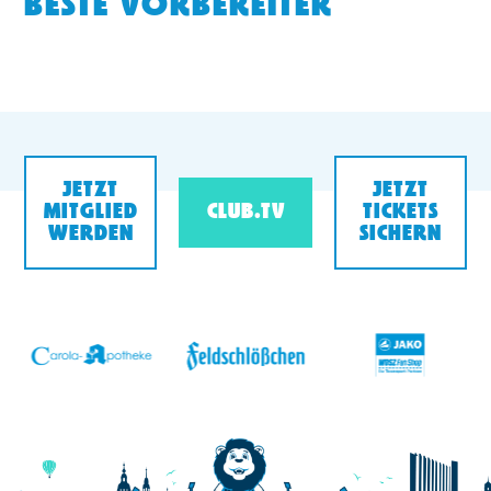
BESTE VORBEREITER
JETZT
JETZT
MITGLIED
CLUB.TV
TICKETS
WERDEN
SICHERN
v