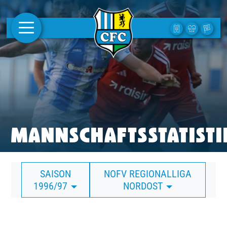
AKTUELLES
1. MANNSCHAFT
FRAUEN
CAMPUS
MANNSCHAFTSSTATISTI
CLUB
SAISON
NOFV REGIONALLIGA
CLUBMITGLIEDSCHAFT
1996/97
NORDOST
BUSINESS
SÜDKURVE