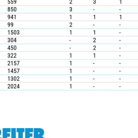
559
2
3
1
850
3
-
-
941
1
1
1
99
2
-
-
1503
1
1
-
304
-
2
-
450
-
2
-
322
1
1
-
2157
1
-
-
1457
1
-
-
1302
1
-
-
2024
1
-
-
EITER