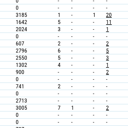
0
-
-
-
-
0
-
-
-
-
3185
1
-
1
20
1642
5
-
-
11
2024
3
-
-
1
0
-
-
-
-
607
2
-
-
2
2796
6
-
-
5
2550
5
-
-
3
1302
4
-
-
1
900
-
-
-
2
0
-
-
-
-
741
2
-
-
-
0
-
-
-
-
2713
-
-
-
-
3005
7
1
-
2
0
-
-
-
-
0
-
-
-
-