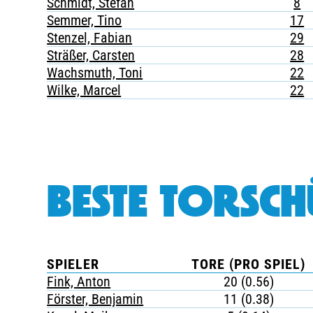
Schmidt, Stefan
8
Semmer, Tino
17
Stenzel, Fabian
29
Sträßer, Carsten
28
Wachsmuth, Toni
22
Wilke, Marcel
22
BESTE TORSCH
SPIELER
TORE (PRO SPIEL)
Fink, Anton
20 (0.56)
Förster, Benjamin
11 (0.38)