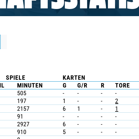
AFTSSTATIS
SPIELE
KARTEN
HL
MINUTEN
G
G/R
R
TORE
505
-
-
-
-
197
1
-
-
2
2157
6
1
-
1
91
-
-
-
-
2927
6
-
-
-
910
5
-
-
-