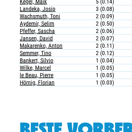
Kegel, Maik
5 (0.14)
Landeka, Josip
3 (0.08)
Wachsmuth, Toni
2 (0.09)
Aydemir, Selim
2 (0.50)
Pfeffer, Sascha
2 (0.06)
Jansen, David
2 (0.07)
Makarenko, Anton
2 (0.11)
Semmer, Tino
2 (0.12)
Bankert, Silvio
1 (0.04)
Wilke, Marcel
1 (0.05)
le Beau, Pierre
1 (0.05)
Hörnig, Florian
1 (0.03)
BESTE VORBER