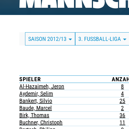
MANNSCH
BUSINESS
SÜDKURVE
SAISON 2012/13
3. FUSSBALL-LIGA
TICKETING
SPIELER
ANZA
Al-Hazaimeh, Jeron
8
Aydemir, Selim
4
Bankert, Silvio
25
Baude, Marcel
2
Birk, Thomas
36
Buchner, Christoph
11