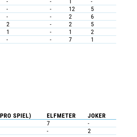
-
-
1
-
-
-
12
5
-
-
2
6
2
-
2
5
1
-
1
2
-
-
7
1
(PRO SPIEL)
ELFMETER
JOKER
7
-
-
2