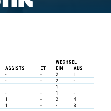
TIK
WECHSEL
ASSISTS
ET
EIN
AUS
-
-
2
1
-
-
2
-
-
-
1
-
-
-
1
-
1
-
2
4
1
-
-
3