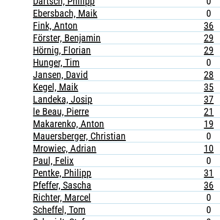
Dartsch, Philipp
0
Ebersbach, Maik
0
Fink, Anton
36
Förster, Benjamin
29
Hörnig, Florian
29
Hunger, Tim
0
Jansen, David
28
Kegel, Maik
35
Landeka, Josip
37
le Beau, Pierre
21
Makarenko, Anton
19
Mauersberger, Christian
0
Mrowiec, Adrian
10
Paul, Felix
0
Pentke, Philipp
31
Pfeffer, Sascha
36
Richter, Marcel
0
Scheffel, Tom
0