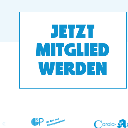
JETZT
MITGLIED
WERDEN
prev