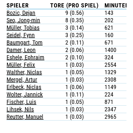
SPIELER
TORE (PRO SPIEL)
MINUTEN 
Bozic, Dejan
9 (0.56)
143
Seo, Jong-min
8 (0.35)
202
Müller, Tobias
3 (0.14)
621
Seidel, Fynn
3 (0.25)
160
Baumgart, Tom
2 (0.11)
671
Damer, Leon
2 (0.06)
1400
Eshele, Ephraim
2 (0.10)
324
Müller, Felix
1 (0.03)
2554
Walther, Niclas
1 (0.05)
1329
Mergel, Artur
1 (0.03)
2308
Erlbeck, Niclas
1 (0.06)
1149
Wolter, Jannick
1 (0.11)
224
Fischer, Luis
1 (0.05)
871
Lihsek, Nils
1 (0.03)
2347
Reutter, Manuel
1 (0.03)
2965