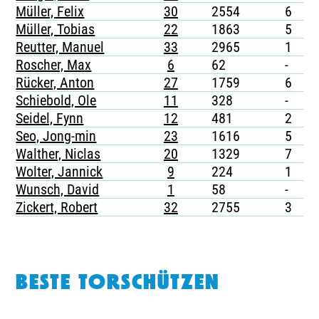
Müller, Felix
30
2554
6
-
Müller, Tobias
22
1863
5
1
Reutter, Manuel
33
2965
1
-
Roscher, Max
6
62
-
-
Rücker, Anton
27
1759
6
-
Schiebold, Ole
11
328
-
-
Seidel, Fynn
12
481
2
-
Seo, Jong-min
23
1616
5
1
Walther, Niclas
20
1329
7
1
Wolter, Jannick
9
224
1
-
Wunsch, David
1
58
-
-
Zickert, Robert
32
2755
3
1
BESTE TORSCHÜTZEN