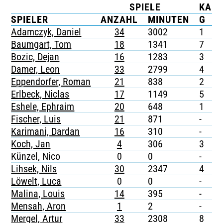
SPIELE
KAR
TICKETING
SPIELER
ANZAHL
MINUTEN
G
G
Adamczyk, Daniel
34
3002
1
-
Baumgart, Tom
18
1341
7
-
Bozic, Dejan
16
1283
3
-
Damer, Leon
33
2799
4
-
Eppendorfer, Roman
21
838
2
-
Erlbeck, Niclas
17
1149
5
-
Eshele, Ephraim
20
648
1
-
Fischer, Luis
21
871
-
1
Karimani, Dardan
16
310
-
-
Koch, Jan
4
306
3
-
Künzel, Nico
0
0
-
-
Lihsek, Nils
30
2347
4
-
Löwelt, Luca
0
0
-
-
Malina, Louis
14
395
-
-
Mensah, Aron
1
2
-
-
Mergel, Artur
33
2308
8
-