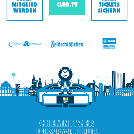
MITGLIED
CLUB.TV
TICKETS
WERDEN
SICHERN
v
CHEMNITZER
FUSSBALLCLUB