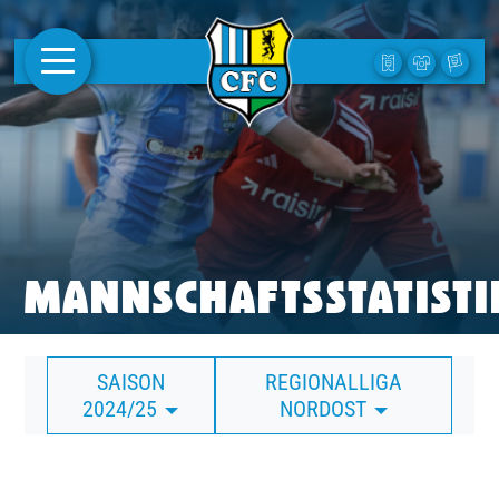
AKTUELLES
1. MANNSCHAFT
FRAUEN
CAMPUS
MANNSCHAFTSSTATISTI
CLUB
SAISON
REGIONALLIGA
CLUBMITGLIEDSCHAFT
2024/25
NORDOST
BUSINESS
SÜDKURVE