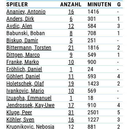
SPIELER
ANZAHL
MINUTEN
G
TICKETING
Ananiev, Antonio
16
1416
-
-
Anders, Dirk
6
301
1
-
Avdic, Alen
12
584
3
-
Babunski, Boban
8
708
1
-
Biskup, Damir
5
251
-
-
Bittermann, Torsten
21
1816
2
-
Dittgen, Marco
9
549
1
-
Franke, Marko
10
900
-
-
Fröhlich, Daniel
1
24
-
-
Göhlert, Daniel
11
593
4
-
Holetschek, Olaf
19
1423
2
Ivankovic, Mario
10
569
-
-
Izuagha, Emmanuel
1
18
-
-
Jendrossek, Kay-Uwe
17
910
4
-
Kluge, Peer
31
2501
5
-
Köhler, Sven
16
1227
3
-
Krupnikovic, Nebosja
12
881
2
-