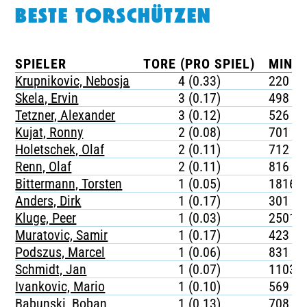
BESTE TORSCHÜTZEN
SPIELER
TORE (PRO SPIEL)
MINUT
Krupnikovic, Nebosja
4 (0.33)
220
Skela, Ervin
3 (0.17)
498
Tetzner, Alexander
3 (0.12)
526
Kujat, Ronny
2 (0.08)
701
Holetschek, Olaf
2 (0.11)
712
Renn, Olaf
2 (0.11)
816
Bittermann, Torsten
1 (0.05)
1816
Anders, Dirk
1 (0.17)
301
Kluge, Peer
1 (0.03)
2501
Muratovic, Samir
1 (0.17)
423
Podszus, Marcel
1 (0.06)
831
Schmidt, Jan
1 (0.07)
1103
Ivankovic, Mario
1 (0.10)
569
Babunski, Boban
1 (0.13)
708