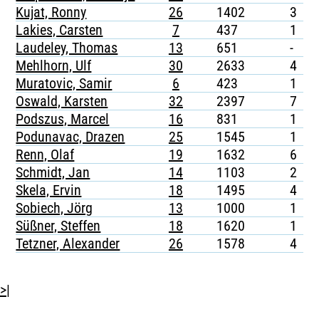
Kujat, Ronny
26
1402
3
-
Lakies, Carsten
7
437
1
-
Laudeley, Thomas
13
651
-
-
Mehlhorn, Ulf
30
2633
4
-
Muratovic, Samir
6
423
1
-
Oswald, Karsten
32
2397
7
-
Podszus, Marcel
16
831
1
-
Podunavac, Drazen
25
1545
1
-
Renn, Olaf
19
1632
6
-
Schmidt, Jan
14
1103
2
-
Skela, Ervin
18
1495
4
-
Sobiech, Jörg
13
1000
1
Süßner, Steffen
18
1620
1
-
Tetzner, Alexander
26
1578
4
-
>|