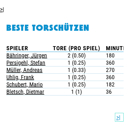
>|
BESTE TORSCHÜTZEN
SPIELER
TORE (PRO SPIEL)
MINUTEN
Bähringer, Jürgen
2 (0.50)
180
Persigehl, Stefan
1 (0.25)
360
Müller, Andreas
1 (0.33)
270
Uhlig, Frank
1 (0.25)
360
Schubert, Mario
1 (0.25)
182
Bletsch, Dietmar
1 (1)
36
>|