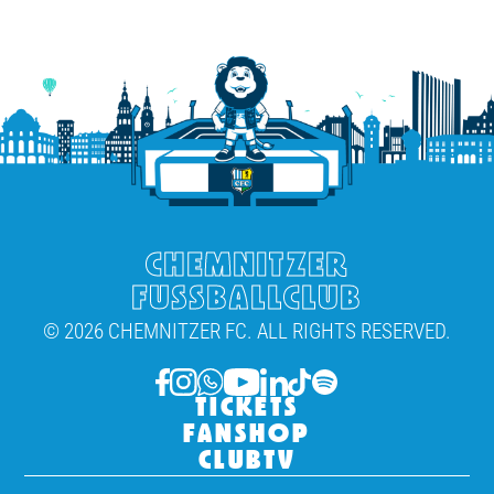
CHEMNITZER
FUSSBALLCLUB
© 2026 CHEMNITZER FC. ALL RIGHTS RESERVED.
TICKETS
FANSHOP
CLUBTV