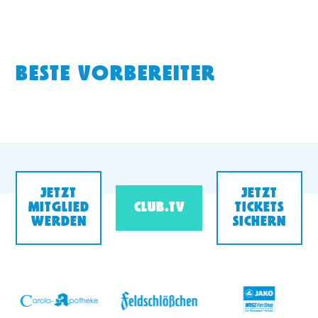
BESTE VORBEREITER
JETZT
JETZT
MITGLIED
CLUB.TV
TICKETS
WERDEN
SICHERN
v