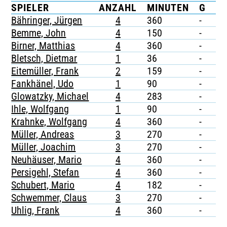
SPIELER
ANZAHL
MINUTEN
G
G
TICKETING
Bähringer, Jürgen
4
360
-
-
Bemme, John
4
150
-
-
Birner, Matthias
4
360
-
-
Bletsch, Dietmar
1
36
-
-
Eitemüller, Frank
2
159
-
-
Fankhänel, Udo
1
90
-
-
Glowatzky, Michael
4
283
-
-
Ihle, Wolfgang
1
90
-
-
Krahnke, Wolfgang
4
360
-
-
Müller, Andreas
3
270
-
-
Müller, Joachim
3
270
-
-
Neuhäuser, Mario
4
360
-
-
Persigehl, Stefan
4
360
-
-
Schubert, Mario
4
182
-
-
Schwemmer, Claus
3
270
-
-
Uhlig, Frank
4
360
-
-