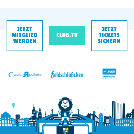
JETZT
JETZT
MITGLIED
CLUB.TV
TICKETS
WERDEN
SICHERN
v