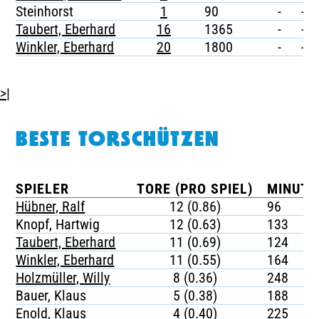
Steinhorst
1
90
-
-
Taubert, Eberhard
16
1365
-
-
Winkler, Eberhard
20
1800
-
-
>|
BESTE TORSCHÜTZEN
SPIELER
TORE (PRO SPIEL)
MINUTE
Hübner, Ralf
12 (0.86)
96
Knopf, Hartwig
12 (0.63)
133
Taubert, Eberhard
11 (0.69)
124
Winkler, Eberhard
11 (0.55)
164
Holzmüller, Willy
8 (0.36)
248
Bauer, Klaus
5 (0.38)
188
Enold, Klaus
4 (0.40)
225