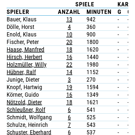
SPIELE
KART
TICKETING
SPIELER
ANZAHL
MINUTEN
G
G/
Bauer, Klaus
13
942
-
-
Dölle, Horst
4
360
-
-
Enold, Klaus
10
900
-
-
Fischer, Peter
20
1800
-
-
Haase, Manfred
18
1620
-
-
Hirsch, Herbert
16
1440
-
-
Holzmüller, Willy
22
1980
-
-
Hübner, Ralf
14
1152
-
-
Junige, Dieter
3
270
-
-
Knopf, Hartwig
19
1594
-
-
Körner, Guido
16
1349
-
-
Nötzold, Dieter
18
1621
-
-
Schleußner, Rolf
6
541
-
-
Schmidt, Wolfgang
6
525
-
-
Schulze, Heinrich
7
543
-
-
Schuster, Eberhard
6
537
-
-