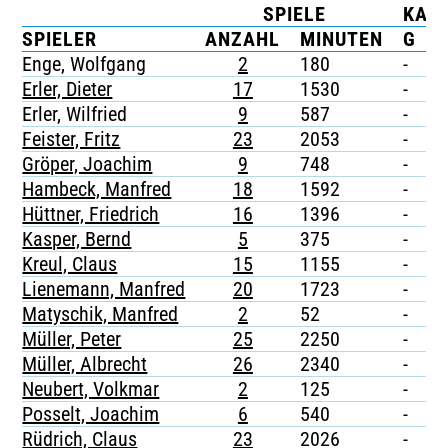
SPIELE
KAR
TICKETING
SPIELER
ANZAHL
MINUTEN
G
G
Enge, Wolfgang
2
180
-
-
Erler, Dieter
17
1530
-
-
Erler, Wilfried
9
587
-
-
Feister, Fritz
23
2053
-
-
Gröper, Joachim
9
748
-
-
Hambeck, Manfred
18
1592
-
-
Hüttner, Friedrich
16
1396
-
-
Kasper, Bernd
5
375
-
-
Kreul, Claus
15
1155
-
-
Lienemann, Manfred
20
1723
-
-
Matyschik, Manfred
2
52
-
-
Müller, Peter
25
2250
-
-
Müller, Albrecht
26
2340
-
-
Neubert, Volkmar
2
125
-
-
Posselt, Joachim
6
540
-
-
Rüdrich, Claus
23
2026
-
-