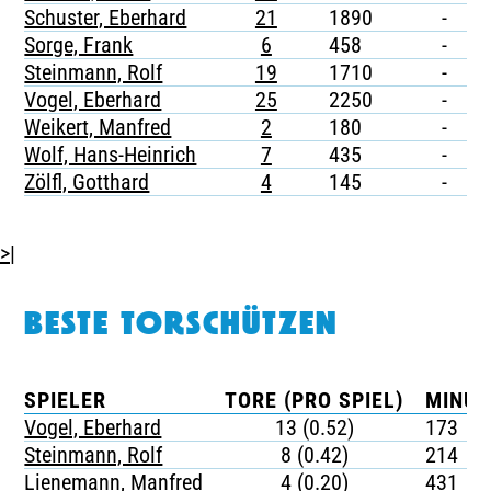
Schuster, Eberhard
21
1890
-
-
Sorge, Frank
6
458
-
-
Steinmann, Rolf
19
1710
-
-
Vogel, Eberhard
25
2250
-
-
Weikert, Manfred
2
180
-
-
Wolf, Hans-Heinrich
7
435
-
-
Zölfl, Gotthard
4
145
-
-
>|
BESTE TORSCHÜTZEN
SPIELER
TORE (PRO SPIEL)
MINUT
Vogel, Eberhard
13 (0.52)
173
Steinmann, Rolf
8 (0.42)
214
Lienemann, Manfred
4 (0.20)
431