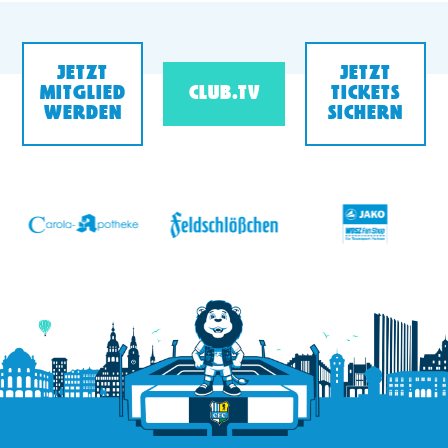
JETZT
JETZT
MITGLIED
CLUB.TV
TICKETS
WERDEN
SICHERN
v