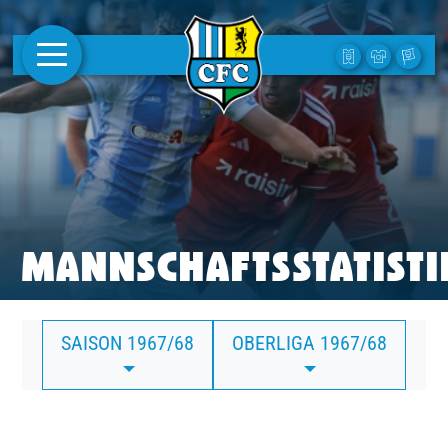
AKTUELLES
1. MANNSCHAFT
FRAUEN
CAMPUS
MANNSCHAFTSSTATISTI
CLUB
SAISON 1967/68
OBERLIGA 1967/68
CLUBMITGLIEDSCHAFT
BUSINESS
SÜDKURVE