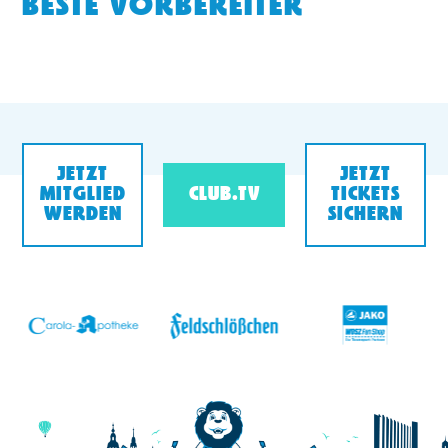
BESTE VORBEREITER
JETZT
JETZT
MITGLIED
CLUB.TV
TICKETS
WERDEN
SICHERN
v