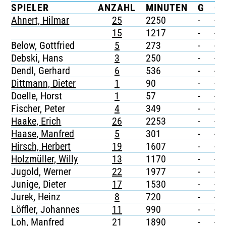
SPIELER
ANZAHL
MINUTEN
G
G/
TICKETING
Ahnert, Hilmar
25
2250
-
-
15
1217
-
-
Below, Gottfried
5
273
-
-
Debski, Hans
3
250
-
-
Dendl, Gerhard
6
536
-
-
Dittmann, Dieter
1
90
-
-
Doelle, Horst
1
57
-
-
Fischer, Peter
4
349
-
-
Haake, Erich
26
2253
-
-
Haase, Manfred
5
301
-
-
Hirsch, Herbert
19
1607
-
-
Holzmüller, Willy
13
1170
-
-
Jugold, Werner
22
1977
-
-
Junige, Dieter
17
1530
-
-
Jurek, Heinz
8
720
-
-
Löffler, Johannes
11
990
-
-
Loh, Manfred
21
1890
-
-