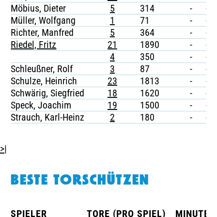
Möbius, Dieter
5
314
-
-
Müller, Wolfgang
1
71
-
-
Richter, Manfred
5
364
-
-
Riedel, Fritz
21
1890
-
-
4
350
-
-
Schleußner, Rolf
3
87
-
-
Schulze, Heinrich
23
1813
-
-
Schwärig, Siegfried
18
1620
-
-
Speck, Joachim
19
1500
-
-
Strauch, Karl-Heinz
2
180
-
-
>|
BESTE TORSCHÜTZEN
SPIELER
TORE (PRO SPIEL)
MINUTEN