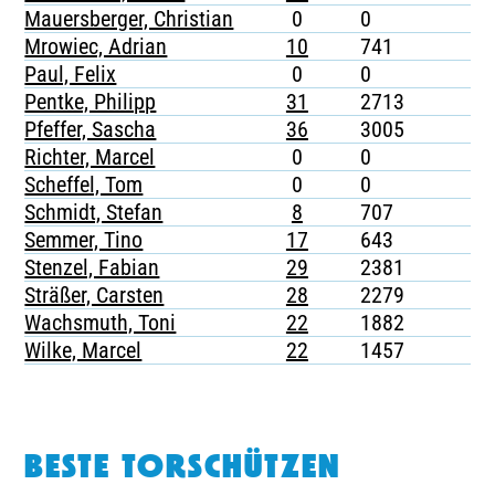
Mauersberger, Christian
0
0
-
Mrowiec, Adrian
10
741
2
Paul, Felix
0
0
-
Pentke, Philipp
31
2713
-
Pfeffer, Sascha
36
3005
7
Richter, Marcel
0
0
-
Scheffel, Tom
0
0
-
Schmidt, Stefan
8
707
-
Semmer, Tino
17
643
2
Stenzel, Fabian
29
2381
6
Sträßer, Carsten
28
2279
5
Wachsmuth, Toni
22
1882
8
Wilke, Marcel
22
1457
3
BESTE TORSCHÜTZEN