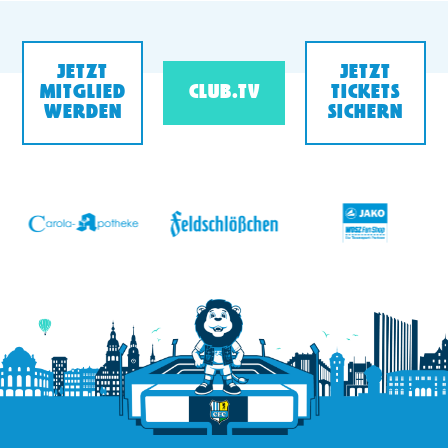
JETZT
JETZT
MITGLIED
CLUB.TV
TICKETS
WERDEN
SICHERN
v