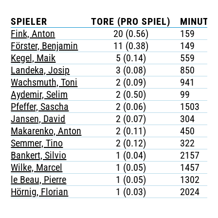
SPIELER
TORE (PRO SPIEL)
MINUTEN
Fink, Anton
20 (0.56)
159
Förster, Benjamin
11 (0.38)
149
Kegel, Maik
5 (0.14)
559
Landeka, Josip
3 (0.08)
850
Wachsmuth, Toni
2 (0.09)
941
Aydemir, Selim
2 (0.50)
99
Pfeffer, Sascha
2 (0.06)
1503
Jansen, David
2 (0.07)
304
Makarenko, Anton
2 (0.11)
450
Semmer, Tino
2 (0.12)
322
Bankert, Silvio
1 (0.04)
2157
Wilke, Marcel
1 (0.05)
1457
le Beau, Pierre
1 (0.05)
1302
Hörnig, Florian
1 (0.03)
2024