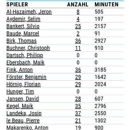
SPIELER
ANZAHL
MINUTEN
G
TICKETING
Al-Hazaimeh, Jeron
8
505
-
Aydemir, Selim
4
197
1
Bankert, Silvio
25
2157
6
Baude, Marcel
2
91
-
Birk, Thomas
36
2927
6
Buchner, Christoph
11
910
5
Dartsch, Philipp
0
0
-
Ebersbach, Maik
0
0
-
Fink, Anton
36
3185
1
Förster, Benjamin
29
1642
5
Hörnig, Florian
29
2024
3
Hunger, Tim
0
0
-
Jansen, David
28
607
2
Kegel, Maik
35
2796
6
Landeka, Josip
37
2550
5
le Beau, Pierre
21
1302
4
Makarenko, Anton
19
900
-