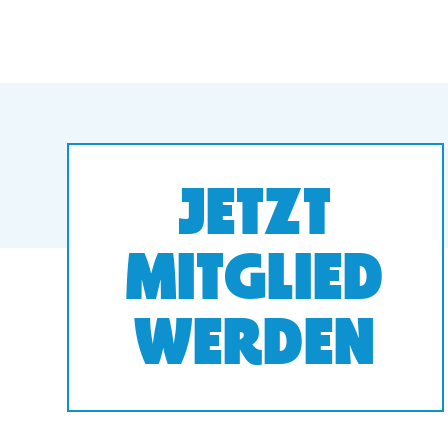
JETZT
MITGLIED
WERDEN