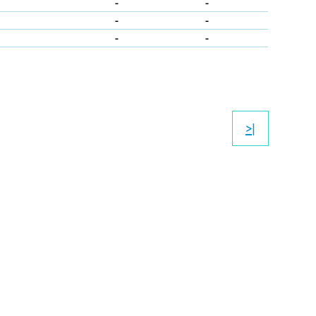
-
-
-
-
-
-
>|