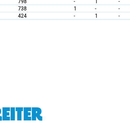
798
-
1
-
738
1
-
-
424
-
1
-
EITER