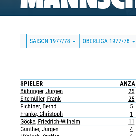
MANNSCH
BUSINESS
SÜDKURVE
SAISON 1977/78
OBERLIGA 1977/78
TICKETING
SPIELER
ANZA
Bähringer, Jürgen
25
Eitemüller, Frank
25
Fichtner, Bernd
5
Franke, Christoph
1
Göcke, Friedrich-Wilhelm
11
Günther, Jürgen
4