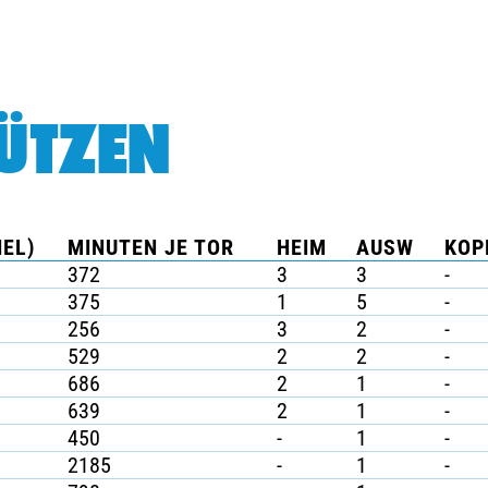
ÜTZEN
IEL)
MINUTEN JE TOR
HEIM
AUSW
KOP
372
3
3
-
375
1
5
-
256
3
2
-
529
2
2
-
686
2
1
-
639
2
1
-
450
-
1
-
2185
-
1
-