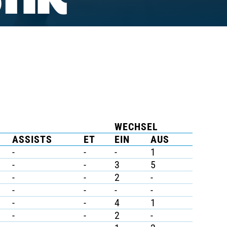
TIK
WECHSEL
ASSISTS
ET
EIN
AUS
-
-
-
1
-
-
3
5
-
-
2
-
-
-
-
-
-
-
4
1
-
-
2
-