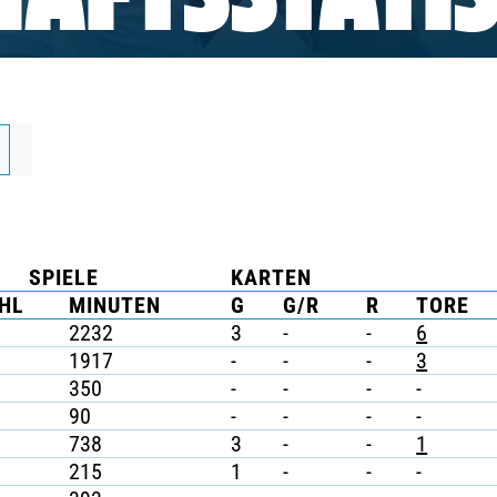
AFTSSTATIS
SPIELE
KARTEN
HL
MINUTEN
G
G/R
R
TORE
2232
3
-
-
6
1917
-
-
-
3
350
-
-
-
-
90
-
-
-
-
738
3
-
-
1
215
1
-
-
-