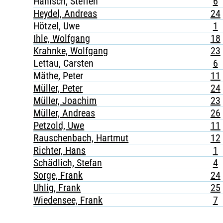
Hänisch, Steffen
6
Heydel, Andreas
24
Hötzel, Uwe
1
Ihle, Wolfgang
18
Krahnke, Wolfgang
23
Lettau, Carsten
6
Mäthe, Peter
11
Müller, Peter
24
Müller, Joachim
23
Müller, Andreas
26
Petzold, Uwe
11
Rauschenbach, Hartmut
12
Richter, Hans
1
Schädlich, Stefan
4
Sorge, Frank
24
Uhlig, Frank
25
Wiedensee, Frank
7