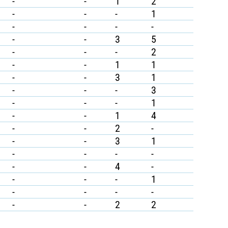
-
-
1
2
-
-
-
1
-
-
-
-
-
-
3
5
-
-
-
2
-
-
1
1
-
-
3
1
-
-
-
3
-
-
-
1
-
-
1
4
-
-
2
-
-
-
3
1
-
-
-
-
-
-
4
-
-
-
-
1
-
-
-
-
-
-
2
2