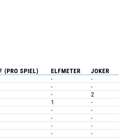
F (PRO SPIEL)
ELFMETER
JOKER
-
-
-
-
-
2
1
-
-
-
-
-
-
-
-
-