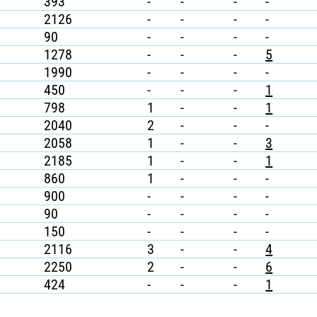
393
-
-
-
-
2126
-
-
-
-
90
-
-
-
-
1278
-
-
-
5
1990
-
-
-
-
450
-
-
-
1
798
1
-
-
1
2040
2
-
-
-
2058
1
-
-
3
2185
1
-
-
1
860
1
-
-
-
900
-
-
-
-
90
-
-
-
-
150
-
-
-
-
2116
3
-
-
4
2250
2
-
-
6
424
-
-
-
1