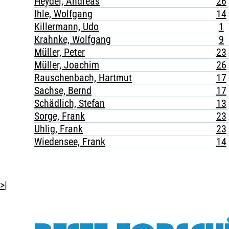
Heydel, Andreas
26
Ihle, Wolfgang
14
Killermann, Udo
1
Krahnke, Wolfgang
9
Müller, Peter
23
Müller, Joachim
26
Rauschenbach, Hartmut
17
Sachse, Bernd
17
Schädlich, Stefan
13
Sorge, Frank
23
Uhlig, Frank
23
Wiedensee, Frank
14
>|