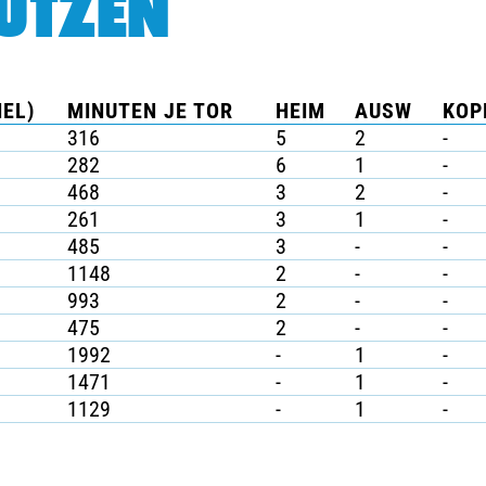
ÜTZEN
IEL)
MINUTEN JE TOR
HEIM
AUSW
KOP
316
5
2
-
282
6
1
-
468
3
2
-
261
3
1
-
485
3
-
-
1148
2
-
-
993
2
-
-
475
2
-
-
1992
-
1
-
1471
-
1
-
1129
-
1
-