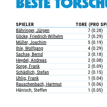
BESTE TORSCH
SPIELER
TORE (PRO SP
Bähringer, Jürgen
7 (0.28)
Göcke, Friedrich-Wilhelm
7 (0.29)
Müller, Joachim
5 (0.19)
Ihle, Wolfgang
4 (0.29)
Sachse, Bernd
3 (0.18)
Heydel, Andreas
2 (0.08)
Sorge, Frank
2 (0.09)
Schädlich, Stefan
2 (0.15)
Uhlig, Frank
1 (0.04)
Rauschenbach, Hartmut
1 (0.06)
Hänisch, Steffen
1 (0.05)