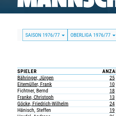
MANNSCH
BUSINESS
SÜDKURVE
SAISON 1976/77
OBERLIGA 1976/77
TICKETING
SPIELER
ANZA
Bähringer, Jürgen
25
Eitemüller, Frank
10
Fichtner, Bernd
18
Franke, Christoph
13
Göcke, Friedrich-Wilhelm
24
Hänisch, Steffen
19