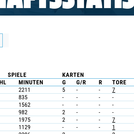
AFTSSTATIS
SPIELE
KARTEN
HL
MINUTEN
G
G/R
R
TORE
2211
5
-
-
7
835
-
-
-
-
1562
-
-
-
-
982
2
-
-
-
1975
2
-
-
7
1129
-
-
-
1