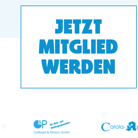
JETZT
MITGLIED
WERDEN
prev