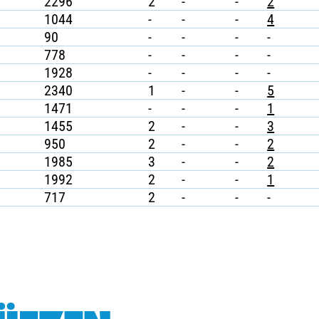
2296
2
-
-
2
1044
-
-
-
4
90
-
-
-
-
778
-
-
-
-
1928
-
-
-
-
2340
1
-
-
5
1471
-
-
-
1
1455
2
-
-
3
950
2
-
-
2
1985
3
-
-
2
1992
2
-
-
1
717
2
-
-
-