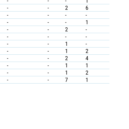
-
-
-
1
-
-
2
6
-
-
-
-
-
-
-
1
-
-
2
-
-
-
-
-
-
-
1
-
-
-
1
2
-
-
2
4
-
-
1
1
-
-
1
2
-
-
7
1