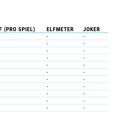
F (PRO SPIEL)
ELFMETER
JOKER
-
-
-
-
-
-
-
-
-
-
-
-
-
-
-
-
-
-
-
-
-
-