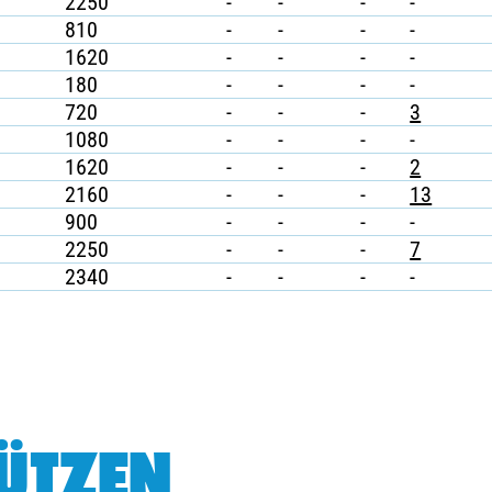
2250
-
-
-
-
810
-
-
-
-
1620
-
-
-
-
180
-
-
-
-
720
-
-
-
3
1080
-
-
-
-
1620
-
-
-
2
2160
-
-
-
13
900
-
-
-
-
2250
-
-
-
7
2340
-
-
-
-
ÜTZEN