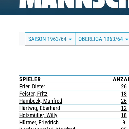
MANNSCH
BUSINESS
SÜDKURVE
SAISON 1963/64
OBERLIGA 1963/64
TICKETING
SPIELER
ANZA
Erler, Dieter
26
Feister, Fritz
18
Hambeck, Manfred
26
Härtwig, Eberhard
12
Holzmüller, Willy
18
Hüttner, Friedrich
9