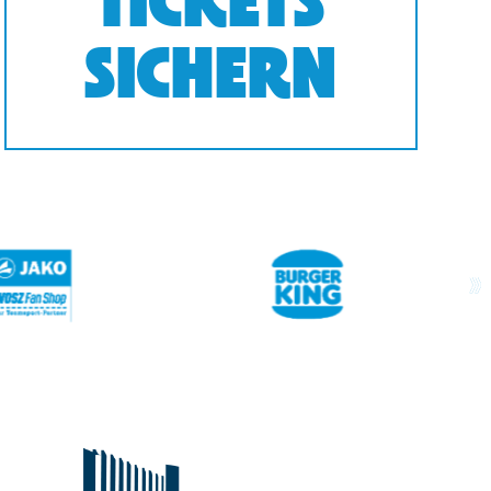
TICKETS
SICHERN
next