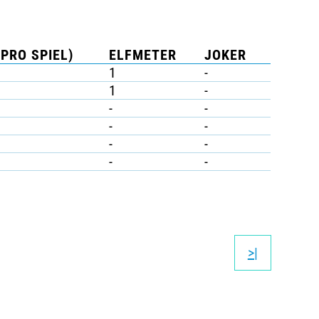
(PRO SPIEL)
ELFMETER
JOKER
1
-
1
-
-
-
-
-
-
-
-
-
>|