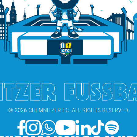
TZER FUSSB
© 2026 CHEMNITZER FC. ALL RIGHTS RESERVED.