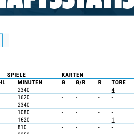
AFTSSTATIS
SPIELE
KARTEN
HL
MINUTEN
G
G/R
R
TORE
2340
-
-
-
4
1620
-
-
-
-
2340
-
-
-
-
1080
-
-
-
-
1620
-
-
-
1
810
-
-
-
-