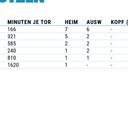
MINUTEN JE TOR
HEIM
AUSW
KOPF 
166
7
6
-
321
5
2
-
585
2
2
-
240
1
2
-
810
1
1
-
1620
1
-
-