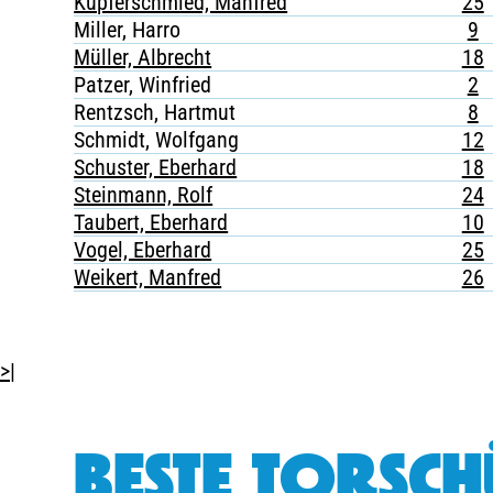
Kupferschmied, Manfred
25
Miller, Harro
9
Müller, Albrecht
18
Patzer, Winfried
2
Rentzsch, Hartmut
8
Schmidt, Wolfgang
12
Schuster, Eberhard
18
Steinmann, Rolf
24
Taubert, Eberhard
10
Vogel, Eberhard
25
Weikert, Manfred
26
>|
BESTE TORSCH