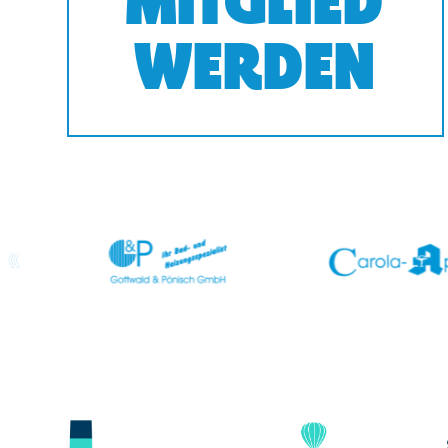
MITGLIED
WERDEN
prev