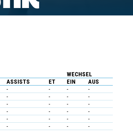
TIK
WECHSEL
ASSISTS
ET
EIN
AUS
-
-
-
-
-
-
-
-
-
-
-
-
-
-
-
-
-
-
-
-
-
-
-
-