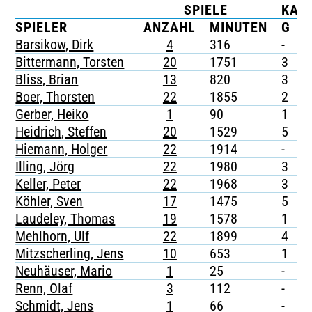
SPIELE
KAR
TICKETING
SPIELER
ANZAHL
MINUTEN
G
Barsikow, Dirk
4
316
-
-
Bittermann, Torsten
20
1751
3
-
Bliss, Brian
13
820
3
-
Boer, Thorsten
22
1855
2
-
Gerber, Heiko
1
90
1
-
Heidrich, Steffen
20
1529
5
1
Hiemann, Holger
22
1914
-
-
Illing, Jörg
22
1980
3
-
Keller, Peter
22
1968
3
-
Köhler, Sven
17
1475
5
-
Laudeley, Thomas
19
1578
1
-
Mehlhorn, Ulf
22
1899
4
-
Mitzscherling, Jens
10
653
1
-
Neuhäuser, Mario
1
25
-
-
Renn, Olaf
3
112
-
-
Schmidt, Jens
1
66
-
-