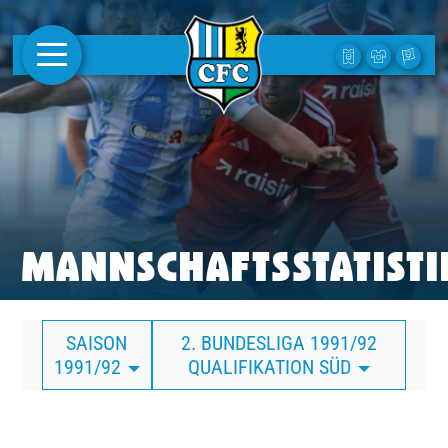
AKTUELLES
1. MANNSCHAFT
FRAUEN
CAMPUS
MANNSCHAFTSSTATISTI
CLUB
SAISON
2. BUNDESLIGA 1991/92
CLUBMITGLIEDSCHAFT
1991/92
QUALIFIKATION SÜD
BUSINESS
SÜDKURVE