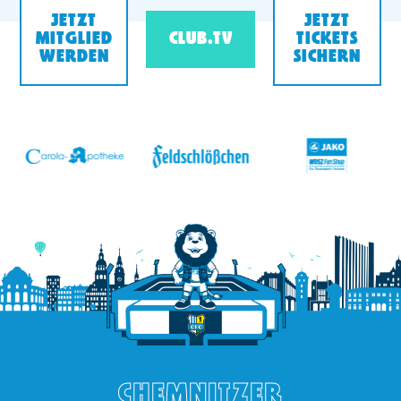
JETZT
JETZT
MITGLIED
CLUB.TV
TICKETS
WERDEN
SICHERN
v
CHEMNITZER