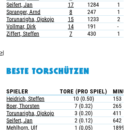
Seifert, Jan
17
1284
1
1
Spranger, Arnd
8
247
1
-
Torunarigha, Ojokojo
15
1233
2
-
Vollmar, Dirk
14
191
-
-
Ziffert, Steffen
7
430
1
-
>|
BESTE TORSCHÜTZEN
SPIELER
TORE (PRO SPIEL)
MINUT
Heidrich, Steffen
10 (0.50)
153
Boer, Thorsten
7 (0.32)
265
Torunarigha, Ojokojo
3 (0.20)
411
Seifert, Jan
2 (0.12)
642
Mehlhorn, Ulf
1 (0.05)
1899