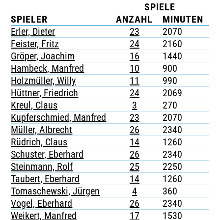
SPIELE
K
TICKETING
SPIELER
ANZAHL
MINUTEN
G
Erler, Dieter
23
2070
-
Feister, Fritz
24
2160
-
Gröper, Joachim
16
1440
-
Hambeck, Manfred
10
900
-
Holzmüller, Willy
11
990
-
Hüttner, Friedrich
24
2069
-
Kreul, Claus
3
270
-
Kupferschmied, Manfred
23
2070
-
Müller, Albrecht
26
2340
-
Rüdrich, Claus
14
1260
-
Schuster, Eberhard
26
2340
-
Steinmann, Rolf
25
2250
-
Taubert, Eberhard
14
1260
-
Tomaschewski, Jürgen
4
360
-
Vogel, Eberhard
26
2340
-
Weikert, Manfred
17
1530
-