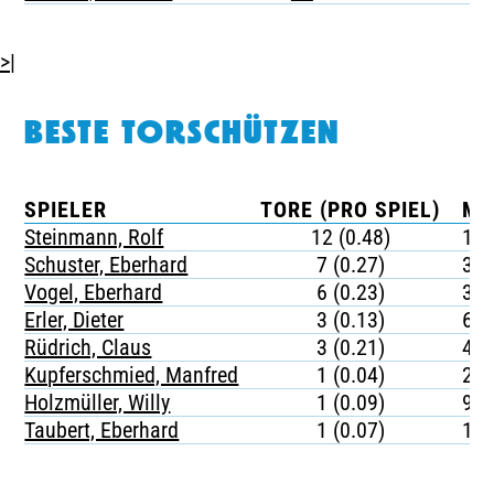
>|
BESTE TORSCHÜTZEN
SPIELER
TORE (PRO SPIEL)
MI
Steinmann, Rolf
12 (0.48)
18
Schuster, Eberhard
7 (0.27)
33
Vogel, Eberhard
6 (0.23)
39
Erler, Dieter
3 (0.13)
69
Rüdrich, Claus
3 (0.21)
42
Kupferschmied, Manfred
1 (0.04)
20
Holzmüller, Willy
1 (0.09)
99
Taubert, Eberhard
1 (0.07)
12