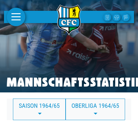
AKTUELLES
1. MANNSCHAFT
FRAUEN
CAMPUS
MANNSCHAFTSSTATISTI
CLUB
SAISON 1964/65
OBERLIGA 1964/65
CLUBMITGLIEDSCHAFT
BUSINESS
SÜDKURVE