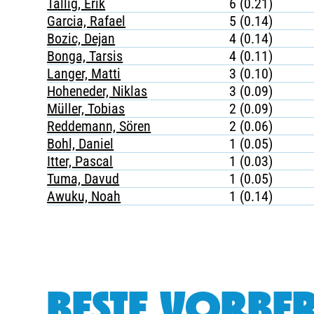
Tallig, Erik
6 (0.21)
Garcia, Rafael
5 (0.14)
Bozic, Dejan
4 (0.14)
Bonga, Tarsis
4 (0.11)
Langer, Matti
3 (0.10)
Hoheneder, Niklas
3 (0.09)
Müller, Tobias
2 (0.09)
Reddemann, Sören
2 (0.06)
Bohl, Daniel
1 (0.05)
Itter, Pascal
1 (0.03)
Tuma, Davud
1 (0.05)
Awuku, Noah
1 (0.14)
BESTE VORBER