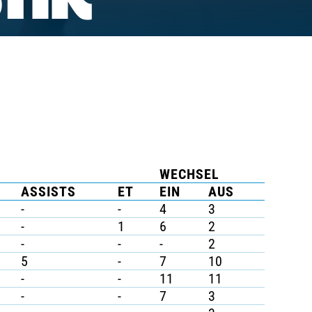
TIK
WECHSEL
ASSISTS
ET
EIN
AUS
-
-
4
3
-
1
6
2
-
-
-
2
5
-
7
10
-
-
11
11
-
-
7
3