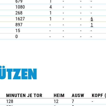
679
1
-
-
-
1080
4
-
-
-
268
1
-
-
-
1627
1
-
-
6
897
-
-
-
1
15
-
-
-
-
0
-
-
-
-
ÜTZEN
MINUTEN JE TOR
HEIM
AUSW
KOPF 
128
12
7
-