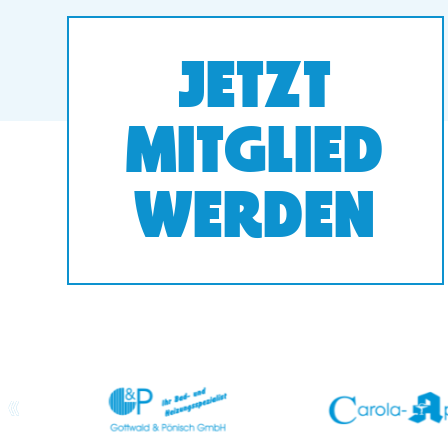
JETZT
MITGLIED
WERDEN
prev