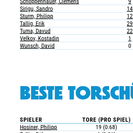
Schoppenhauer, Clemens
9
Sirigu, Sandro
14
Sturm, Philipp
12
Tallig, Erik
29
Tuma, Davud
22
Velkov, Kostadin
1
Wunsch, David
0
BESTE TORSCH
SPIELER
TORE (PRO SPIEL)
Hosiner, Philipp
19 (0.68)