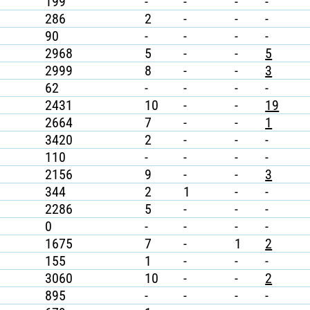
199
-
-
-
-
286
2
-
-
-
90
-
-
-
-
2968
5
-
-
5
2999
8
-
-
3
62
-
-
-
-
2431
10
-
-
19
2664
7
-
-
1
3420
2
-
-
-
110
-
-
-
-
2156
9
-
-
3
344
2
1
-
-
2286
5
-
-
-
0
-
-
-
-
1675
7
-
1
2
155
1
-
-
-
3060
10
-
-
2
895
-
-
-
-