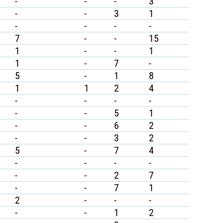
-
-
-
3
-
-
3
1
-
-
-
-
7
-
-
15
1
-
-
1
1
-
7
-
5
-
1
8
1
1
2
4
-
-
-
-
-
-
5
1
-
-
6
2
-
-
3
2
5
-
7
4
-
-
-
-
-
-
2
7
-
-
7
1
2
-
-
-
-
-
1
2