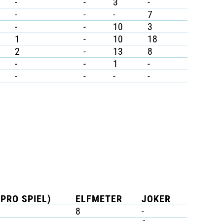
-
-
3
-
-
-
-
7
-
-
10
3
1
-
10
18
2
-
13
8
-
-
1
-
-
-
-
-
(PRO SPIEL)
ELFMETER
JOKER
8
-