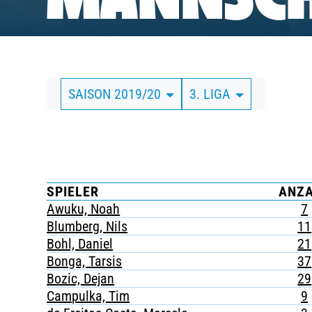
MANNSCH
BUSINESS
SÜDKURVE
SAISON 2019/20
3. LIGA
TICKETING
SPIELER
ANZ
Awuku, Noah
7
Blumberg, Nils
11
Bohl, Daniel
21
Bonga, Tarsis
37
Bozic, Dejan
29
Campulka, Tim
9