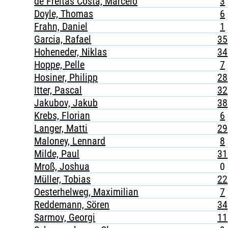
de Freitas Costa, Marcelo
3
Doyle, Thomas
6
Frahn, Daniel
1
Garcia, Rafael
35
Hoheneder, Niklas
34
Hoppe, Pelle
7
Hosiner, Philipp
28
Itter, Pascal
32
Jakubov, Jakub
38
Krebs, Florian
6
Langer, Matti
29
Maloney, Lennard
8
Milde, Paul
31
Mroß, Joshua
0
Müller, Tobias
22
Oesterhelweg, Maximilian
7
Reddemann, Sören
34
Sarmov, Georgi
11