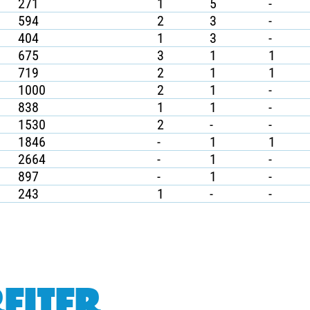
271
1
5
-
594
2
3
-
404
1
3
-
675
3
1
1
719
2
1
1
1000
2
1
-
838
1
1
-
1530
2
-
-
1846
-
1
1
2664
-
1
-
897
-
1
-
243
1
-
-
EITER