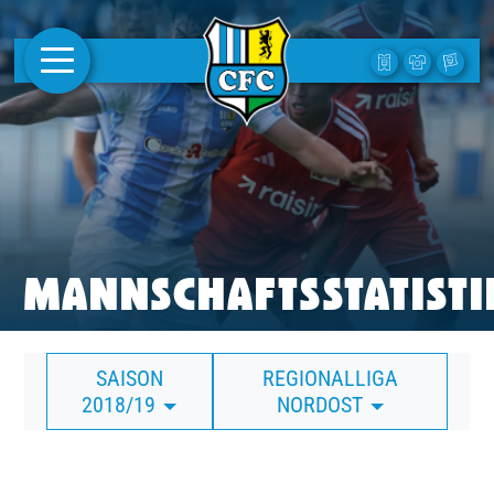
AKTUELLES
1. MANNSCHAFT
FRAUEN
CAMPUS
MANNSCHAFTSSTATISTI
CLUB
SAISON
REGIONALLIGA
CLUBMITGLIEDSCHAFT
2018/19
NORDOST
BUSINESS
SÜDKURVE