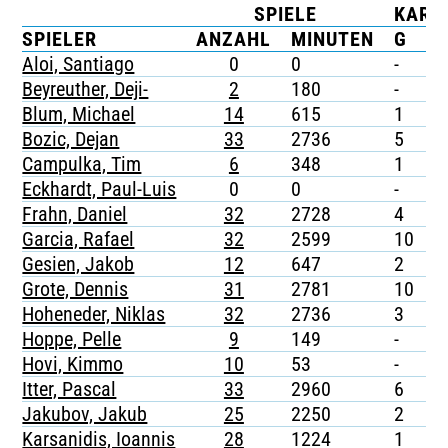
SPIELE
KART
TICKETING
SPIELER
ANZAHL
MINUTEN
G
G
Aloi, Santiago
0
0
-
-
Beyreuther, Deji-
2
180
-
-
Blum, Michael
14
615
1
1
Bozic, Dejan
33
2736
5
-
Campulka, Tim
6
348
1
-
Eckhardt, Paul-Luis
0
0
-
-
Frahn, Daniel
32
2728
4
-
Garcia, Rafael
32
2599
10
-
Gesien, Jakob
12
647
2
-
Grote, Dennis
31
2781
10
-
Hoheneder, Niklas
32
2736
3
-
Hoppe, Pelle
9
149
-
-
Hovi, Kimmo
10
53
-
-
Itter, Pascal
33
2960
6
-
Jakubov, Jakub
25
2250
2
-
Karsanidis, Ioannis
28
1224
1
-