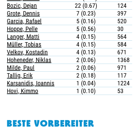
Bozic, Dejan
22 (0.67)
124
Grote, Dennis
7 (0.23)
397
Garcia, Rafael
5 (0.16)
520
Hoppe, Pelle
5 (0.56)
30
Langer, Matti
4 (0.15)
564
Müller, Tobias
4 (0.15)
584
Velkov, Kostadin
4 (0.13)
671
Hoheneder, Niklas
2 (0.06)
1368
Milde, Paul
2 (0.06)
971
Tallig, Erik
2 (0.18)
117
Karsanidis, Ioannis
1 (0.04)
1224
Hovi, Kimmo
1 (0.10)
53
BESTE VORBEREITER