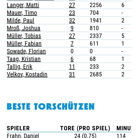
Langer, Matti
27
2256
6
-
Mauer, Timo
23
704
-
-
Milde, Paul
32
1941
2
-
Mroß, Joshua
9
810
-
-
Müller, Tobias
27
2337
5
-
Müller, Fabian
7
611
1
-
Sowade, Florian
0
0
-
-
Taag, Kristian
6
68
1
-
Tallig, Erik
11
233
2
-
Velkov, Kostadin
31
2685
2
-
BESTE TORSCHÜTZEN
SPIELER
TORE (PRO SPIEL)
MINUTE
Frahn, Daniel
24 (0.75)
114