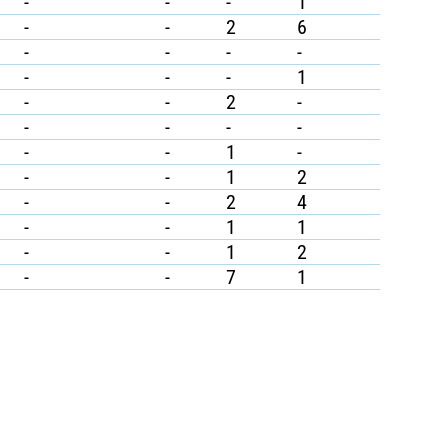
-
-
-
1
-
-
2
6
-
-
-
-
-
-
-
1
-
-
2
-
-
-
-
-
-
-
1
-
-
-
1
2
-
-
2
4
-
-
1
1
-
-
1
2
-
-
7
1