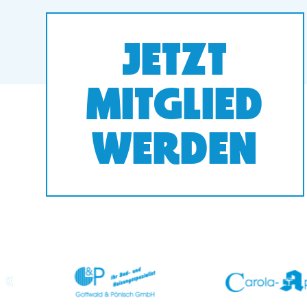
JETZT
MITGLIED
WERDEN
prev