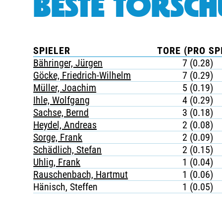
BESTE TORSCH
SPIELER
TORE (PRO SP
Bähringer, Jürgen
7 (0.28)
Göcke, Friedrich-Wilhelm
7 (0.29)
Müller, Joachim
5 (0.19)
Ihle, Wolfgang
4 (0.29)
Sachse, Bernd
3 (0.18)
Heydel, Andreas
2 (0.08)
Sorge, Frank
2 (0.09)
Schädlich, Stefan
2 (0.15)
Uhlig, Frank
1 (0.04)
Rauschenbach, Hartmut
1 (0.06)
Hänisch, Steffen
1 (0.05)