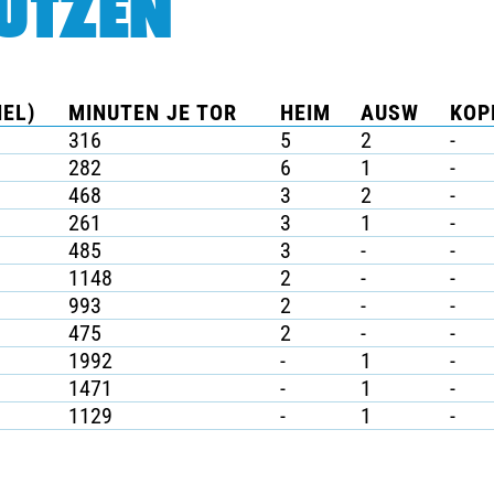
ÜTZEN
IEL)
MINUTEN JE TOR
HEIM
AUSW
KOP
316
5
2
-
282
6
1
-
468
3
2
-
261
3
1
-
485
3
-
-
1148
2
-
-
993
2
-
-
475
2
-
-
1992
-
1
-
1471
-
1
-
1129
-
1
-