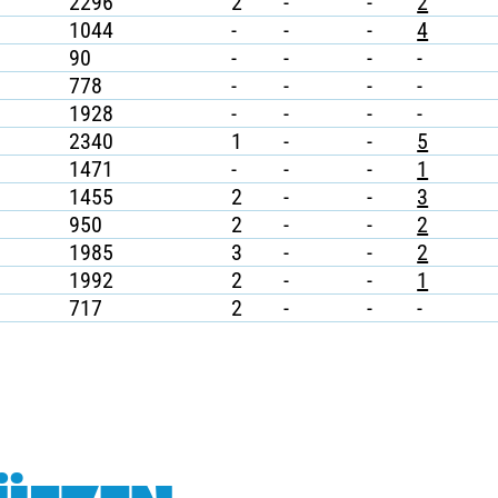
2296
2
-
-
2
1044
-
-
-
4
90
-
-
-
-
778
-
-
-
-
1928
-
-
-
-
2340
1
-
-
5
1471
-
-
-
1
1455
2
-
-
3
950
2
-
-
2
1985
3
-
-
2
1992
2
-
-
1
717
2
-
-
-