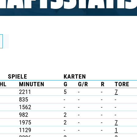
AFTSSTATIS
SPIELE
KARTEN
HL
MINUTEN
G
G/R
R
TORE
2211
5
-
-
7
835
-
-
-
-
1562
-
-
-
-
982
2
-
-
-
1975
2
-
-
7
1129
-
-
-
1