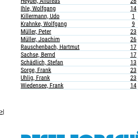
Heydel, Andreas
26
Ihle, Wolfgang
14
Killermann, Udo
1
Krahnke, Wolfgang
9
Müller, Peter
23
Müller, Joachim
26
Rauschenbach, Hartmut
17
Sachse, Bernd
17
Schädlich, Stefan
13
Sorge, Frank
23
Uhlig, Frank
23
Wiedensee, Frank
14
>|