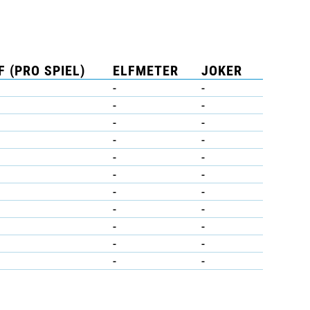
F (PRO SPIEL)
ELFMETER
JOKER
-
-
-
-
-
-
-
-
-
-
-
-
-
-
-
-
-
-
-
-
-
-