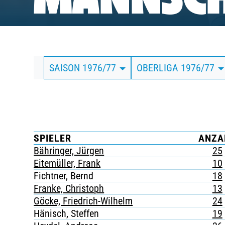
MANNSCH
BUSINESS
SÜDKURVE
SAISON 1976/77
OBERLIGA 1976/77
TICKETING
SPIELER
ANZA
Bähringer, Jürgen
25
Eitemüller, Frank
10
Fichtner, Bernd
18
Franke, Christoph
13
Göcke, Friedrich-Wilhelm
24
Hänisch, Steffen
19