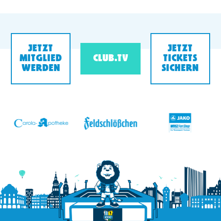
JETZT
JETZT
MITGLIED
CLUB.TV
TICKETS
WERDEN
SICHERN
v