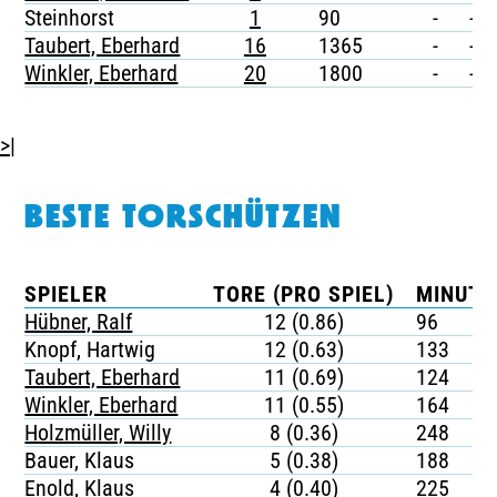
Steinhorst
1
90
-
-
Taubert, Eberhard
16
1365
-
-
Winkler, Eberhard
20
1800
-
-
>|
BESTE TORSCHÜTZEN
SPIELER
TORE (PRO SPIEL)
MINUTE
Hübner, Ralf
12 (0.86)
96
Knopf, Hartwig
12 (0.63)
133
Taubert, Eberhard
11 (0.69)
124
Winkler, Eberhard
11 (0.55)
164
Holzmüller, Willy
8 (0.36)
248
Bauer, Klaus
5 (0.38)
188
Enold, Klaus
4 (0.40)
225