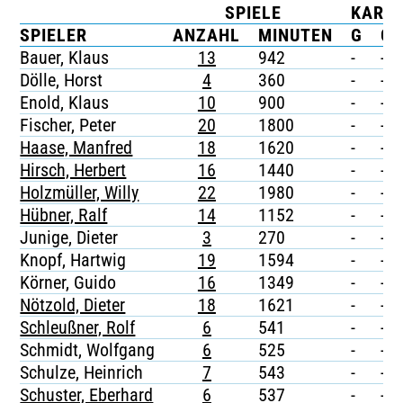
SPIELE
KART
TICKETING
SPIELER
ANZAHL
MINUTEN
G
G/
Bauer, Klaus
13
942
-
-
Dölle, Horst
4
360
-
-
Enold, Klaus
10
900
-
-
Fischer, Peter
20
1800
-
-
Haase, Manfred
18
1620
-
-
Hirsch, Herbert
16
1440
-
-
Holzmüller, Willy
22
1980
-
-
Hübner, Ralf
14
1152
-
-
Junige, Dieter
3
270
-
-
Knopf, Hartwig
19
1594
-
-
Körner, Guido
16
1349
-
-
Nötzold, Dieter
18
1621
-
-
Schleußner, Rolf
6
541
-
-
Schmidt, Wolfgang
6
525
-
-
Schulze, Heinrich
7
543
-
-
Schuster, Eberhard
6
537
-
-