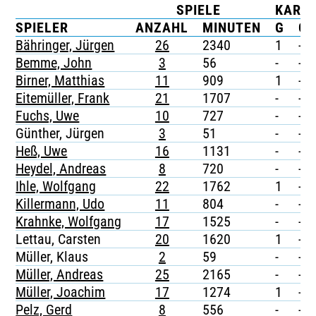
SPIELE
KART
TICKETING
SPIELER
ANZAHL
MINUTEN
G
G/
Bähringer, Jürgen
26
2340
1
-
Bemme, John
3
56
-
-
Birner, Matthias
11
909
1
-
Eitemüller, Frank
21
1707
-
-
Fuchs, Uwe
10
727
-
-
Günther, Jürgen
3
51
-
-
Heß, Uwe
16
1131
-
-
Heydel, Andreas
8
720
-
-
Ihle, Wolfgang
22
1762
1
-
Killermann, Udo
11
804
-
-
Krahnke, Wolfgang
17
1525
-
-
Lettau, Carsten
20
1620
1
-
Müller, Klaus
2
59
-
-
Müller, Andreas
25
2165
-
-
Müller, Joachim
17
1274
1
-
Pelz, Gerd
8
556
-
-