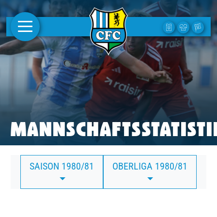
AKTUELLES
1. MANNSCHAFT
FRAUEN
CAMPUS
MANNSCHAFTSSTATISTI
CLUB
SAISON 1980/81
OBERLIGA 1980/81
CLUBMITGLIEDSCHAFT
BUSINESS
SÜDKURVE