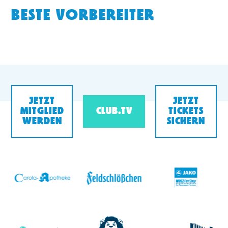
BESTE VORBEREITER
JETZT
JETZT
MITGLIED
CLUB.TV
TICKETS
WERDEN
SICHERN
v