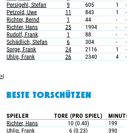
Persigehl, Stefan
9
605
1
-
Petzold, Uwe
11
843
1
-
Richter, Bernd
1
44
-
-
Richter, Hans
25
1994
-
-
Rudolf, Frank
1
88
-
-
Schädlich, Stefan
6
304
-
-
Sorge, Frank
24
2116
1
-
Uhlig, Frank
26
2340
4
-
>|
BESTE TORSCHÜTZEN
SPIELER
TORE (PRO SPIEL)
MINUTEN
Richter, Hans
10 (0.40)
199
Uhlig, Frank
6 (0.23)
390