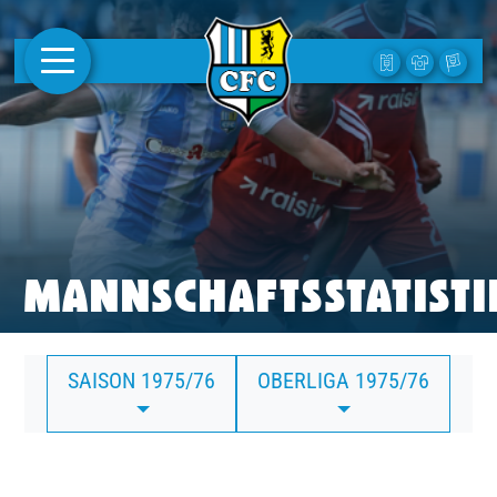
AKTUELLES
1. MANNSCHAFT
FRAUEN
CAMPUS
MANNSCHAFTSSTATISTI
CLUB
SAISON 1975/76
OBERLIGA 1975/76
CLUBMITGLIEDSCHAFT
BUSINESS
SÜDKURVE