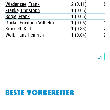
Wiedensee, Frank
2 (0.11)
81
Franke, Christoph
1 (0.05)
17
Sorge, Frank
1 (0.05)
18
Göcke, Friedrich-Wilhelm
1 (0.06)
13
Krasselt, Karl
1 (0.33)
20
Wolf, Hans-Heinrich
1 (0.04)
20
>|
BESTE VORBEREITER