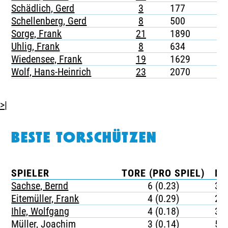
Schädlich, Gerd
3
177
-
Schellenberg, Gerd
8
500
-
Sorge, Frank
21
1890
4
Uhlig, Frank
8
634
1
Wiedensee, Frank
19
1629
3
Wolf, Hans-Heinrich
23
2070
-
>|
BESTE TORSCHÜTZEN
SPIELER
TORE (PRO SPIEL)
MI
Sachse, Bernd
6 (0.23)
36
Eitemüller, Frank
4 (0.29)
23
Ihle, Wolfgang
4 (0.18)
37
Müller, Joachim
3 (0.14)
54