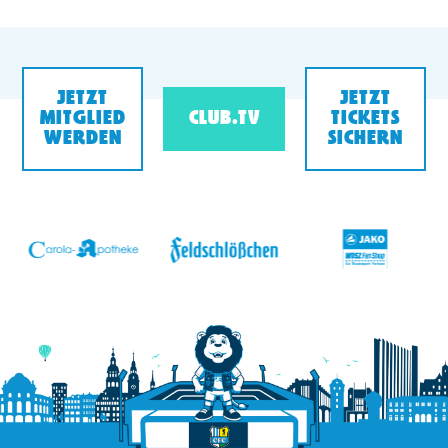
JETZT
JETZT
MITGLIED
CLUB.TV
TICKETS
WERDEN
SICHERN
v