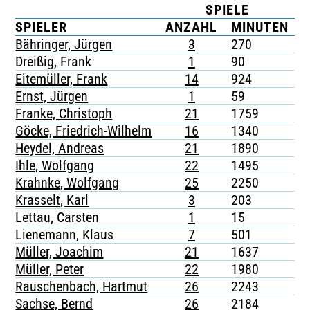
SPIELE
TICKETING
SPIELER
ANZAHL
MINUTEN
Bähringer, Jürgen
3
270
-
Dreißig, Frank
1
90
-
Eitemüller, Frank
14
924
-
Ernst, Jürgen
1
59
-
Franke, Christoph
21
1759
2
Göcke, Friedrich-Wilhelm
16
1340
-
Heydel, Andreas
21
1890
1
Ihle, Wolfgang
22
1495
-
Krahnke, Wolfgang
25
2250
-
Krasselt, Karl
3
203
1
Lettau, Carsten
1
15
-
Lienemann, Klaus
7
501
1
Müller, Joachim
21
1637
-
Müller, Peter
22
1980
-
Rauschenbach, Hartmut
26
2243
1
Sachse, Bernd
26
2184
2