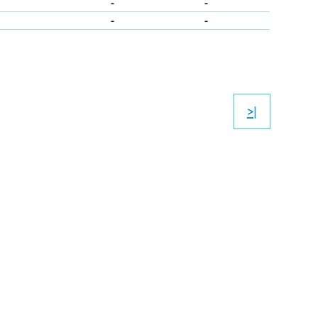
-
-
-
-
>|