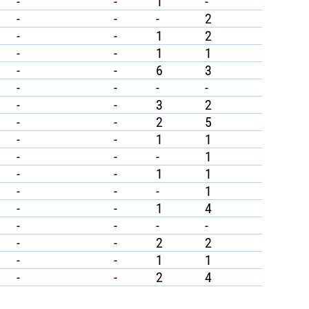
-
-
1
-
-
-
-
2
-
-
1
2
-
-
1
1
-
-
6
3
-
-
-
-
-
-
3
2
-
-
2
5
-
-
1
1
-
-
-
1
-
-
1
1
-
-
-
1
-
-
1
4
-
-
-
-
-
-
2
2
-
-
1
1
-
-
2
4