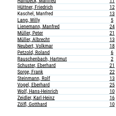
Hambeck, Manfred
11
Hüttner, Friedrich
12
Kaschel, Manfred
13
Lang, Willy
5
Lienemann, Manfred
24
Müller, Peter
21
Müller, Albrecht
13
Neubert, Volkmar
18
Petzold, Roland
6
Rauschenbach, Hartmut
2
Schuster, Eberhard
21
Sorge, Frank
22
Steinmann, Rolf
13
Vogel, Eberhard
25
Wolf, Hans-Heinrich
10
Zeidler, Karl-Heinz
16
Zölfl, Gotthard
10