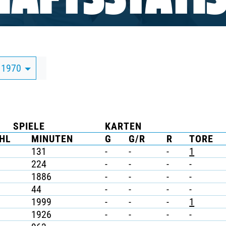
AFTSSTATIS
 1970
SPIELE
KARTEN
HL
MINUTEN
G
G/R
R
TORE
131
-
-
-
1
224
-
-
-
-
1886
-
-
-
-
44
-
-
-
-
1999
-
-
-
1
1926
-
-
-
-