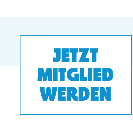
JETZT
MITGLIED
WERDEN