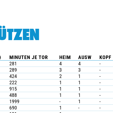
ÜTZEN
)
MINUTEN JE TOR
HEIM
AUSW
KOPF 
281
4
4
-
289
3
3
-
424
2
1
-
222
1
1
-
915
1
1
-
488
1
1
-
1999
-
1
-
690
1
-
-