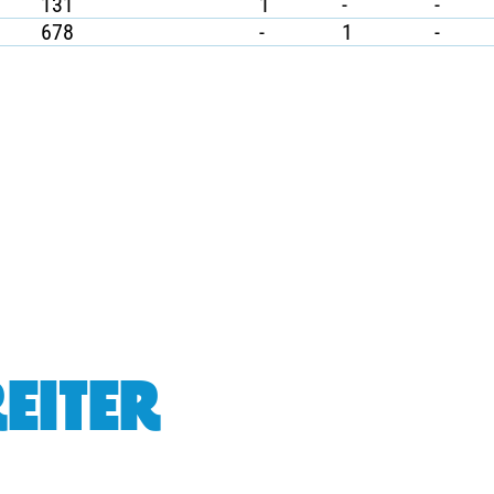
131
1
-
-
678
-
1
-
EITER