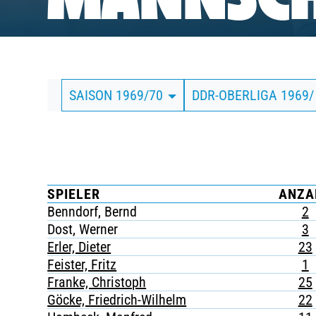
MANNSCH
BUSINESS
SÜDKURVE
SAISON 1969/70
DDR-OBERLIGA 1969/
TICKETING
SPIELER
ANZA
Benndorf, Bernd
2
Dost, Werner
3
Erler, Dieter
23
Feister, Fritz
1
Franke, Christoph
25
Göcke, Friedrich-Wilhelm
22