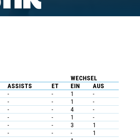
TIK
WECHSEL
ASSISTS
ET
EIN
AUS
-
-
1
-
-
-
1
-
-
-
4
-
-
-
1
-
-
-
3
1
-
-
-
1