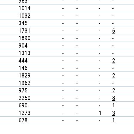
963
-
-
-
-
1014
-
-
-
-
1032
-
-
-
-
345
-
-
-
-
1731
-
-
-
6
1890
-
-
-
-
904
-
-
-
-
1313
-
-
-
-
444
-
-
-
2
146
-
-
-
-
1829
-
-
-
2
1962
-
-
-
-
975
-
-
-
2
2250
-
-
-
8
690
-
-
-
1
1273
-
-
1
3
678
-
-
-
1