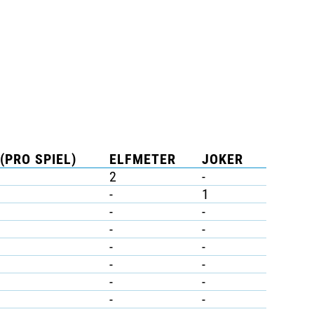
(PRO SPIEL)
ELFMETER
JOKER
2
-
-
1
-
-
-
-
-
-
-
-
-
-
-
-