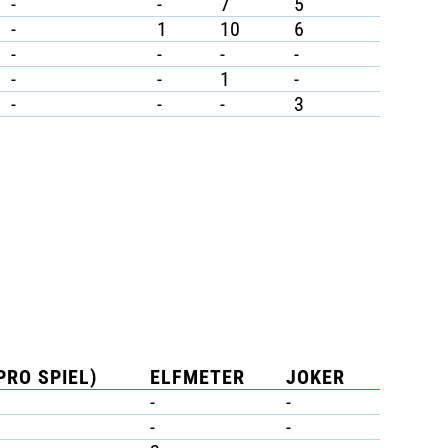
-
-
7
5
-
1
10
6
-
-
-
-
-
-
1
-
-
-
-
3
PRO SPIEL)
ELFMETER
JOKER
-
-
-
-