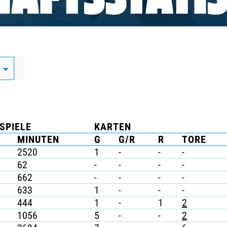
AFTSSTATIS
D
SPIELE
KARTEN
MINUTEN
G
G/R
R
TORE
2520
1
-
-
-
62
-
-
-
-
662
-
-
-
-
633
1
-
-
-
444
1
-
1
2
1056
5
-
-
2