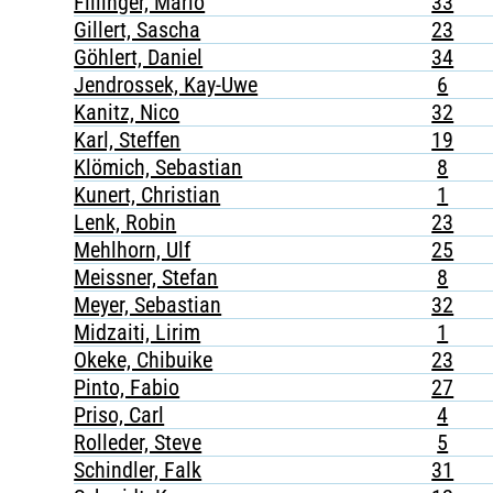
Fillinger, Mario
33
Gillert, Sascha
23
Göhlert, Daniel
34
Jendrossek, Kay-Uwe
6
Kanitz, Nico
32
Karl, Steffen
19
Klömich, Sebastian
8
Kunert, Christian
1
Lenk, Robin
23
Mehlhorn, Ulf
25
Meissner, Stefan
8
Meyer, Sebastian
32
Midzaiti, Lirim
1
Okeke, Chibuike
23
Pinto, Fabio
27
Priso, Carl
4
Rolleder, Steve
5
Schindler, Falk
31