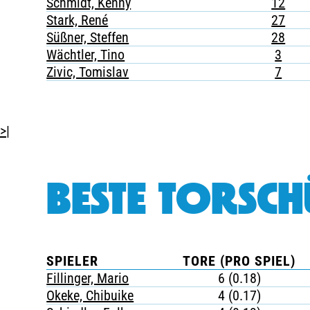
Schmidt, Kenny
12
Stark, René
27
Süßner, Steffen
28
Wächtler, Tino
3
Zivic, Tomislav
7
>|
BESTE TORSCH
SPIELER
TORE (PRO SPIEL)
Fillinger, Mario
6 (0.18)
Okeke, Chibuike
4 (0.17)