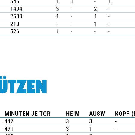
545
1
1
-
1
1494
3
-
2
-
2508
1
-
1
-
210
-
-
1
-
526
1
-
-
-
ÜTZEN
MINUTEN JE TOR
HEIM
AUSW
KOPF (
447
3
3
-
491
3
1
-