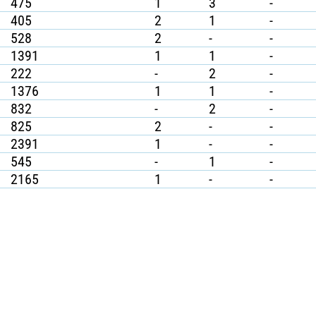
475
1
3
-
405
2
1
-
528
2
-
-
1391
1
1
-
222
-
2
-
1376
1
1
-
832
-
2
-
825
2
-
-
2391
1
-
-
545
-
1
-
2165
1
-
-