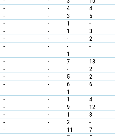
-
-
3
10
-
-
4
4
-
-
3
5
-
-
1
-
-
-
1
3
-
-
-
2
-
-
-
-
-
-
1
-
-
-
7
13
-
-
-
2
-
-
5
2
-
-
6
6
-
-
1
-
-
-
1
4
-
-
9
12
-
-
1
3
-
-
2
-
-
-
11
7