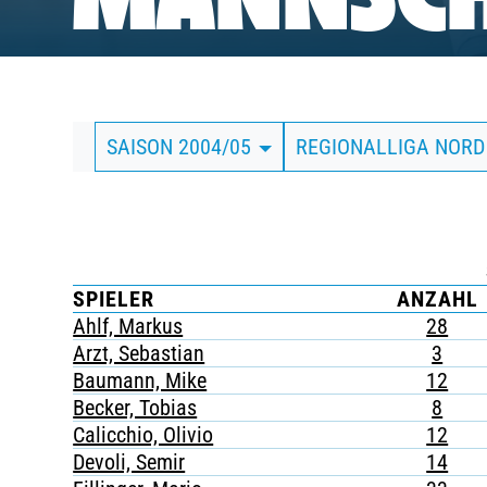
MANNSCH
BUSINESS
SÜDKURVE
SAISON 2004/05
REGIONALLIGA NOR
TICKETING
SPIELER
ANZAHL
Ahlf, Markus
28
Arzt, Sebastian
3
Baumann, Mike
12
Becker, Tobias
8
Calicchio, Olivio
12
Devoli, Semir
14