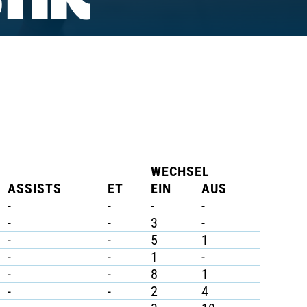
TIK
WECHSEL
ASSISTS
ET
EIN
AUS
-
-
-
-
-
-
3
-
-
-
5
1
-
-
1
-
-
-
8
1
-
-
2
4