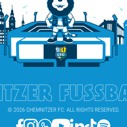
TZER FUSSB
© 2026 CHEMNITZER FC. ALL RIGHTS RESERVED.