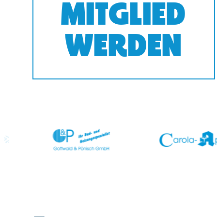
MITGLIED
WERDEN
prev