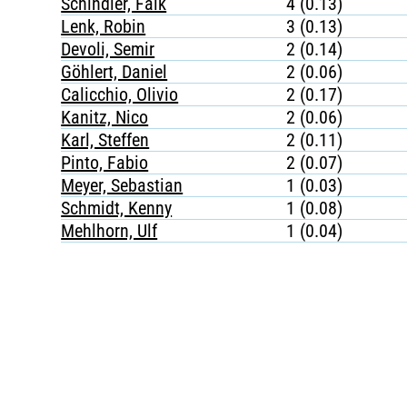
Schindler, Falk
4 (0.13)
Lenk, Robin
3 (0.13)
Devoli, Semir
2 (0.14)
Göhlert, Daniel
2 (0.06)
Calicchio, Olivio
2 (0.17)
Kanitz, Nico
2 (0.06)
Karl, Steffen
2 (0.11)
Pinto, Fabio
2 (0.07)
Meyer, Sebastian
1 (0.03)
Schmidt, Kenny
1 (0.08)
Mehlhorn, Ulf
1 (0.04)