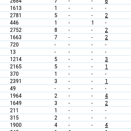
2684
7
-
-
6
1613
1
-
-
-
2781
5
-
-
2
446
1
-
1
-
2752
8
-
-
2
1663
7
-
-
2
720
-
-
-
-
13
-
-
-
-
1214
5
-
-
3
2165
5
-
-
1
370
1
-
-
-
2391
3
-
-
1
49
-
-
-
-
1964
2
-
-
4
1649
3
-
-
2
211
1
-
-
-
315
2
-
-
-
1900
4
-
-
4