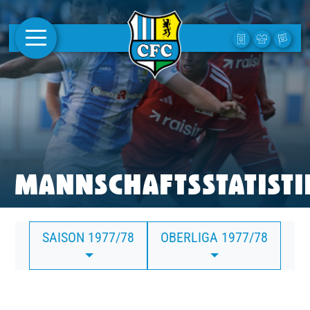
AKTUELLES
1. MANNSCHAFT
FRAUEN
CAMPUS
MANNSCHAFTSSTATISTI
CLUB
SAISON 1977/78
OBERLIGA 1977/78
CLUBMITGLIEDSCHAFT
BUSINESS
SÜDKURVE