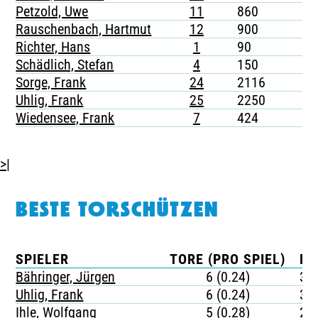
Petzold, Uwe
11
860
1
Rauschenbach, Hartmut
12
900
-
Richter, Hans
1
90
-
Schädlich, Stefan
4
150
-
Sorge, Frank
24
2116
3
Uhlig, Frank
25
2250
2
Wiedensee, Frank
7
424
-
>|
BESTE TORSCHÜTZEN
SPIELER
TORE (PRO SPIEL)
MI
Bähringer, Jürgen
6 (0.24)
37
Uhlig, Frank
6 (0.24)
37
Ihle, Wolfgang
5 (0.28)
25