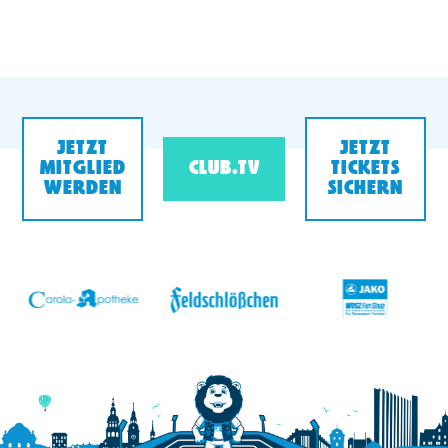
JETZT
JETZT
MITGLIED
CLUB.TV
TICKETS
WERDEN
SICHERN
v