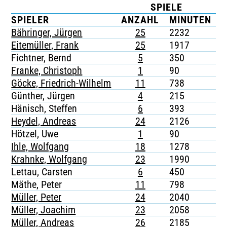
SPIELE
TICKETING
SPIELER
ANZAHL
MINUTEN
Bähringer, Jürgen
25
2232
3
Eitemüller, Frank
25
1917
-
Fichtner, Bernd
5
350
-
Franke, Christoph
1
90
-
Göcke, Friedrich-Wilhelm
11
738
3
Günther, Jürgen
4
215
1
Hänisch, Steffen
6
393
-
Heydel, Andreas
24
2126
-
Hötzel, Uwe
1
90
-
Ihle, Wolfgang
18
1278
-
Krahnke, Wolfgang
23
1990
-
Lettau, Carsten
6
450
-
Mäthe, Peter
11
798
1
Müller, Peter
24
2040
2
Müller, Joachim
23
2058
1
Müller, Andreas
26
2185
1