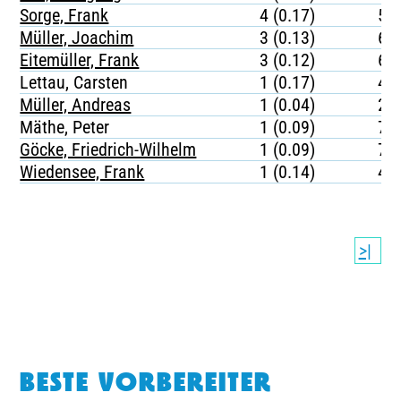
Sorge, Frank
4 (0.17)
52
Müller, Joachim
3 (0.13)
68
Eitemüller, Frank
3 (0.12)
63
Lettau, Carsten
1 (0.17)
45
Müller, Andreas
1 (0.04)
21
Mäthe, Peter
1 (0.09)
79
Göcke, Friedrich-Wilhelm
1 (0.09)
73
Wiedensee, Frank
1 (0.14)
42
>|
BESTE VORBEREITER