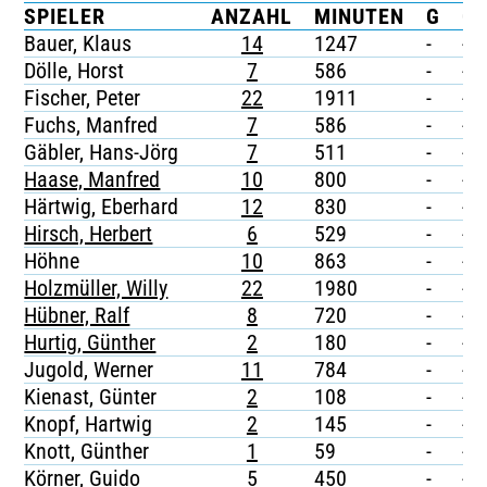
SPIELER
ANZAHL
MINUTEN
G
G/
TICKETING
Bauer, Klaus
14
1247
-
-
Dölle, Horst
7
586
-
-
Fischer, Peter
22
1911
-
-
Fuchs, Manfred
7
586
-
-
Gäbler, Hans-Jörg
7
511
-
-
Haase, Manfred
10
800
-
-
Härtwig, Eberhard
12
830
-
-
Hirsch, Herbert
6
529
-
-
Höhne
10
863
-
-
Holzmüller, Willy
22
1980
-
-
Hübner, Ralf
8
720
-
-
Hurtig, Günther
2
180
-
-
Jugold, Werner
11
784
-
-
Kienast, Günter
2
108
-
-
Knopf, Hartwig
2
145
-
-
Knott, Günther
1
59
-
-
Körner, Guido
5
450
-
-