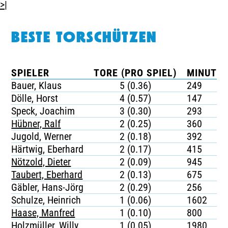
>|
BESTE TORSCHÜTZEN
SPIELER
TORE (PRO SPIEL)
MINUTEN
Bauer, Klaus
5 (0.36)
249
Dölle, Horst
4 (0.57)
147
Speck, Joachim
3 (0.30)
293
Hübner, Ralf
2 (0.25)
360
Jugold, Werner
2 (0.18)
392
Härtwig, Eberhard
2 (0.17)
415
Nötzold, Dieter
2 (0.09)
945
Taubert, Eberhard
2 (0.13)
675
Gäbler, Hans-Jörg
2 (0.29)
256
Schulze, Heinrich
1 (0.06)
1602
Haase, Manfred
1 (0.10)
800
Holzmüller, Willy
1 (0.05)
1980