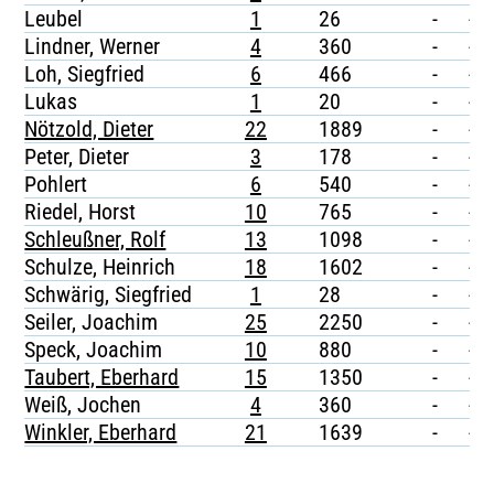
Leubel
1
26
-
-
Lindner, Werner
4
360
-
-
Loh, Siegfried
6
466
-
-
Lukas
1
20
-
-
Nötzold, Dieter
22
1889
-
-
Peter, Dieter
3
178
-
-
Pohlert
6
540
-
-
Riedel, Horst
10
765
-
-
Schleußner, Rolf
13
1098
-
-
Schulze, Heinrich
18
1602
-
-
Schwärig, Siegfried
1
28
-
-
Seiler, Joachim
25
2250
-
-
Speck, Joachim
10
880
-
-
Taubert, Eberhard
15
1350
-
-
Weiß, Jochen
4
360
-
-
Winkler, Eberhard
21
1639
-
-