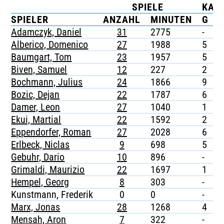
SPIELE
KAR
TICKETING
SPIELER
ANZAHL
MINUTEN
G
Adamczyk, Daniel
31
2775
-
-
Alberico, Domenico
27
1988
5
-
Baumgart, Tom
23
1957
5
1
Biven, Samuel
12
227
2
-
Bochmann, Julius
24
1866
9
-
Bozic, Dejan
22
1787
6
1
Damer, Leon
27
1040
1
-
Ekui, Martial
22
1592
2
-
Eppendorfer, Roman
27
2028
6
-
Erlbeck, Niclas
9
698
5
-
Gebuhr, Dario
10
896
-
-
Grimaldi, Maurizio
22
1697
1
-
Hempel, Georg
8
303
-
-
Kunstmann, Frederik
0
0
-
-
Marx, Jonas
28
1268
4
-
Mensah, Aron
7
322
-
-