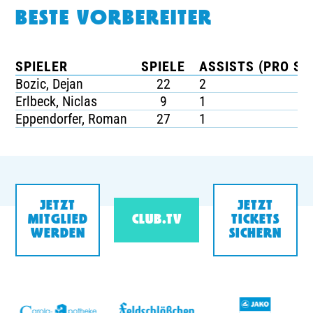
BESTE VORBEREITER
SPIELER
SPIELE
ASSISTS (PRO SP
Bozic, Dejan
22
2
Erlbeck, Niclas
9
1
Eppendorfer, Roman
27
1
JETZT
JETZT
MITGLIED
CLUB.TV
TICKETS
WERDEN
SICHERN
v