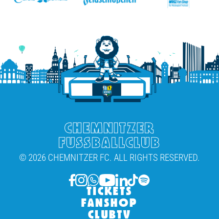
CHEMNITZER
FUSSBALLCLUB
© 2026 CHEMNITZER FC. ALL RIGHTS RESERVED.
TICKETS
FANSHOP
CLUBTV