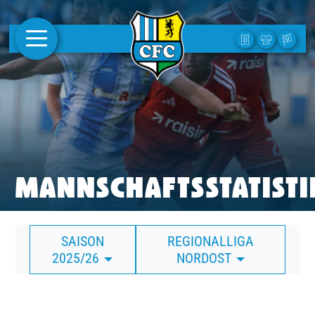
AKTUELLES
1. MANNSCHAFT
FRAUEN
CAMPUS
MANNSCHAFTSSTATISTI
CLUB
SAISON
REGIONALLIGA
CLUBMITGLIEDSCHAFT
2025/26
NORDOST
BUSINESS
SÜDKURVE