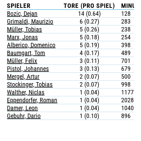
SPIELER
TORE (PRO SPIEL)
MINUT
Bozic, Dejan
14 (0.64)
128
Grimaldi, Maurizio
6 (0.27)
283
Müller, Tobias
5 (0.26)
238
Marx, Jonas
5 (0.18)
254
Alberico, Domenico
5 (0.19)
398
Baumgart, Tom
4 (0.17)
489
Müller, Felix
3 (0.11)
701
Pistol, Johannes
3 (0.13)
679
Mergel, Artur
2 (0.07)
500
Stockinger, Tobias
2 (0.07)
998
Walther, Niclas
1 (0.04)
1177
Eppendorfer, Roman
1 (0.04)
2028
Damer, Leon
1 (0.04)
1040
Gebuhr, Dario
1 (0.10)
896