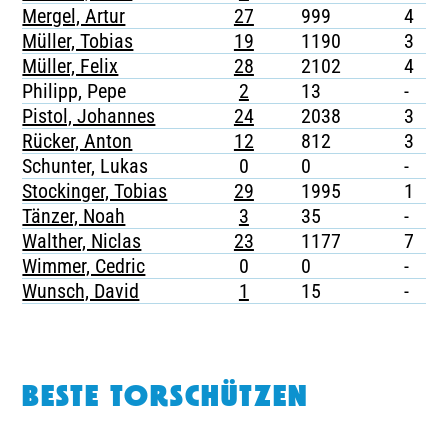
Mergel, Artur
27
999
4
-
Müller, Tobias
19
1190
3
-
Müller, Felix
28
2102
4
-
Philipp, Pepe
2
13
-
-
Pistol, Johannes
24
2038
3
-
Rücker, Anton
12
812
3
-
Schunter, Lukas
0
0
-
-
Stockinger, Tobias
29
1995
1
-
Tänzer, Noah
3
35
-
-
Walther, Niclas
23
1177
7
-
Wimmer, Cedric
0
0
-
-
Wunsch, David
1
15
-
-
BESTE TORSCHÜTZEN