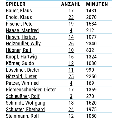
SPIELER
ANZAHL
MINUTEN
G
TICKETING
Bauer, Klaus
17
1431
-
Enold, Klaus
23
2070
-
Fischer, Peter
19
1584
-
Haase, Manfred
4
212
-
Hirsch, Herbert
14
1077
-
Holzmüller, Willy
26
2340
-
Hübner, Ralf
10
832
-
Knopf, Hartwig
16
1324
-
Körner, Guido
12
1080
-
Löschner, Dieter
11
990
-
Nötzold, Dieter
25
2250
-
Patzer, Winfried
4
169
-
Riemenschneider, Dieter
17
1359
-
Schleußner, Rolf
3
270
-
Schmidt, Wolfgang
18
1620
-
Schuster, Eberhard
24
1975
-
Steinmann, Rolf
12
1080
-