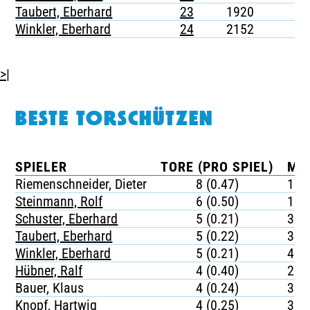
Taubert, Eberhard
23
1920
-
Winkler, Eberhard
24
2152
-
>|
BESTE TORSCHÜTZEN
SPIELER
TORE (PRO SPIEL)
MI
Riemenschneider, Dieter
8 (0.47)
170
Steinmann, Rolf
6 (0.50)
180
Schuster, Eberhard
5 (0.21)
395
Taubert, Eberhard
5 (0.22)
384
Winkler, Eberhard
5 (0.21)
430
Hübner, Ralf
4 (0.40)
208
Bauer, Klaus
4 (0.24)
358
Knopf, Hartwig
4 (0.25)
331