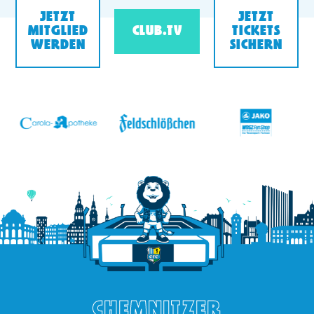
JETZT
JETZT
MITGLIED
CLUB.TV
TICKETS
WERDEN
SICHERN
v
CHEMNITZER