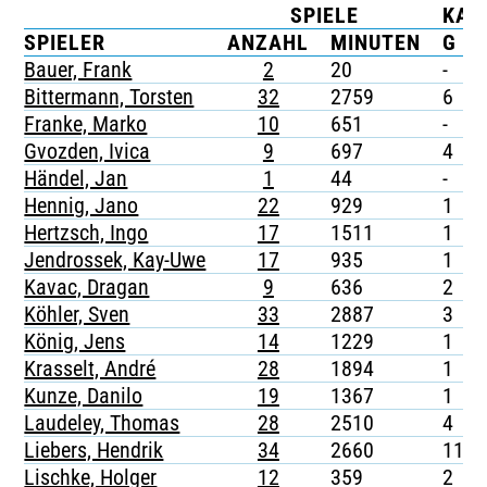
SPIELE
KAR
TICKETING
SPIELER
ANZAHL
MINUTEN
G
Bauer, Frank
2
20
-
Bittermann, Torsten
32
2759
6
Franke, Marko
10
651
-
Gvozden, Ivica
9
697
4
Händel, Jan
1
44
-
Hennig, Jano
22
929
1
Hertzsch, Ingo
17
1511
1
Jendrossek, Kay-Uwe
17
935
1
Kavac, Dragan
9
636
2
Köhler, Sven
33
2887
3
König, Jens
14
1229
1
Krasselt, André
28
1894
1
Kunze, Danilo
19
1367
1
Laudeley, Thomas
28
2510
4
Liebers, Hendrik
34
2660
11
Lischke, Holger
12
359
2