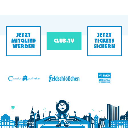
JETZT
JETZT
MITGLIED
CLUB.TV
TICKETS
WERDEN
SICHERN
v