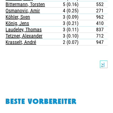
Bittermann, Torsten
5 (0.16)
552
Osmanovic, Amir
4 (0.25)
271
Köhler, Sven
3 (0.09)
962
König, Jens
3 (0.21)
410
Laudeley, Thomas
3 (0.11)
837
Tetzner, Alexander
3 (0.10)
712
Krasselt, André
2 (0.07)
947
>|
BESTE VORBEREITER