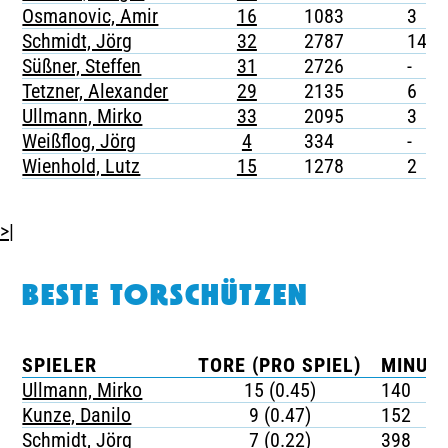
Osmanovic, Amir
16
1083
3
Schmidt, Jörg
32
2787
14
Süßner, Steffen
31
2726
-
Tetzner, Alexander
29
2135
6
Ullmann, Mirko
33
2095
3
Weißflog, Jörg
4
334
-
Wienhold, Lutz
15
1278
2
>|
BESTE TORSCHÜTZEN
SPIELER
TORE (PRO SPIEL)
MINUTE
Ullmann, Mirko
15 (0.45)
140
Kunze, Danilo
9 (0.47)
152
Schmidt, Jörg
7 (0.22)
398