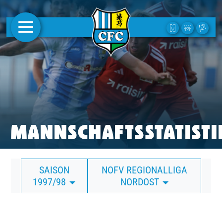
AKTUELLES
1. MANNSCHAFT
FRAUEN
CAMPUS
MANNSCHAFTSSTATISTI
CLUB
SAISON
NOFV REGIONALLIGA
CLUBMITGLIEDSCHAFT
1997/98
NORDOST
BUSINESS
SÜDKURVE