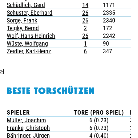
Schädlich, Gerd
14
1171
-
Schuster, Eberhard
26
2335
-
Sorge, Frank
26
2340
-
Teigky, Bernd
2
172
-
Wolf, Hans-Heinrich
26
2242
-
Wüste, Wolfgang
1
90
-
Zeidler, Karl-Heinz
6
347
-
>|
BESTE TORSCHÜTZEN
SPIELER
TORE (PRO SPIEL)
MI
Müller, Joachim
6 (0.23)
39
Franke, Christoph
6 (0.23)
38
Bähringer, Jürgen
4 (0.40)
22