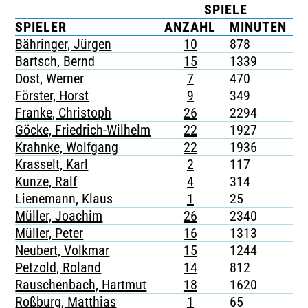
SPIELE
TICKETING
SPIELER
ANZAHL
MINUTEN
Bähringer, Jürgen
10
878
-
Bartsch, Bernd
15
1339
-
Dost, Werner
7
470
-
Förster, Horst
9
349
-
Franke, Christoph
26
2294
-
Göcke, Friedrich-Wilhelm
22
1927
-
Krahnke, Wolfgang
22
1936
-
Krasselt, Karl
2
117
-
Kunze, Ralf
4
314
-
Lienemann, Klaus
1
25
-
Müller, Joachim
26
2340
-
Müller, Peter
16
1313
-
Neubert, Volkmar
15
1244
-
Petzold, Roland
14
812
-
Rauschenbach, Hartmut
18
1620
-
Roßburg, Matthias
1
65
-