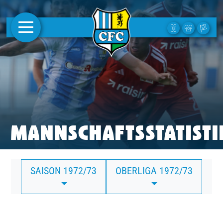
AKTUELLES
1. MANNSCHAFT
FRAUEN
CAMPUS
MANNSCHAFTSSTATISTI
CLUB
SAISON 1972/73
OBERLIGA 1972/73
CLUBMITGLIEDSCHAFT
BUSINESS
SÜDKURVE