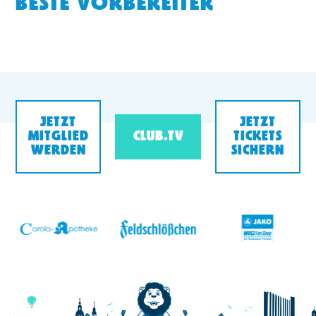
BESTE VORBEREITER
JETZT
JETZT
MITGLIED
CLUB.TV
TICKETS
WERDEN
SICHERN
v