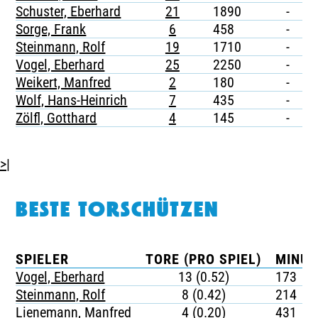
Schuster, Eberhard
21
1890
-
-
Sorge, Frank
6
458
-
-
Steinmann, Rolf
19
1710
-
-
Vogel, Eberhard
25
2250
-
-
Weikert, Manfred
2
180
-
-
Wolf, Hans-Heinrich
7
435
-
-
Zölfl, Gotthard
4
145
-
-
>|
BESTE TORSCHÜTZEN
SPIELER
TORE (PRO SPIEL)
MINUT
Vogel, Eberhard
13 (0.52)
173
Steinmann, Rolf
8 (0.42)
214
Lienemann, Manfred
4 (0.20)
431