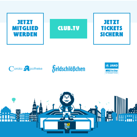
JETZT
JETZT
MITGLIED
CLUB.TV
TICKETS
WERDEN
SICHERN
v