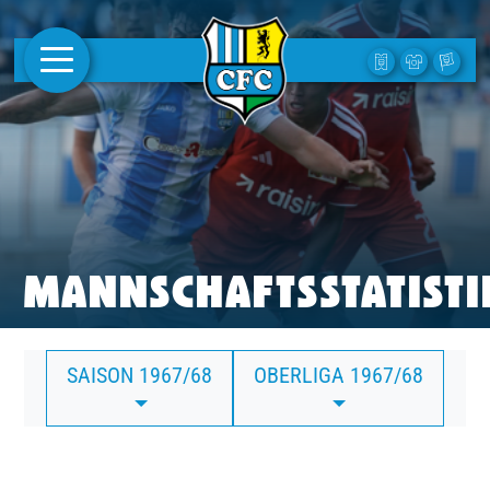
AKTUELLES
1. MANNSCHAFT
FRAUEN
CAMPUS
MANNSCHAFTSSTATISTI
CLUB
SAISON 1967/68
OBERLIGA 1967/68
CLUBMITGLIEDSCHAFT
BUSINESS
SÜDKURVE