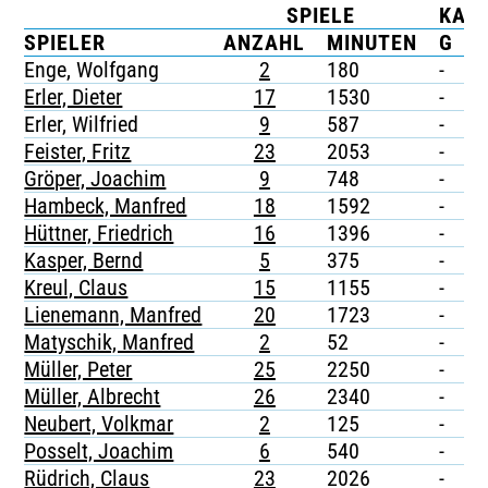
SPIELE
KAR
TICKETING
SPIELER
ANZAHL
MINUTEN
G
G
Enge, Wolfgang
2
180
-
-
Erler, Dieter
17
1530
-
-
Erler, Wilfried
9
587
-
-
Feister, Fritz
23
2053
-
-
Gröper, Joachim
9
748
-
-
Hambeck, Manfred
18
1592
-
-
Hüttner, Friedrich
16
1396
-
-
Kasper, Bernd
5
375
-
-
Kreul, Claus
15
1155
-
-
Lienemann, Manfred
20
1723
-
-
Matyschik, Manfred
2
52
-
-
Müller, Peter
25
2250
-
-
Müller, Albrecht
26
2340
-
-
Neubert, Volkmar
2
125
-
-
Posselt, Joachim
6
540
-
-
Rüdrich, Claus
23
2026
-
-