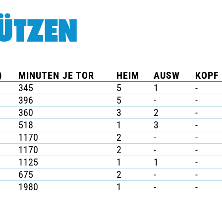
ÜTZEN
)
MINUTEN JE TOR
HEIM
AUSW
KOPF 
345
5
1
-
396
5
-
-
360
3
2
-
518
1
3
-
1170
2
-
-
1170
2
-
-
1125
1
1
-
675
2
-
-
1980
1
-
-