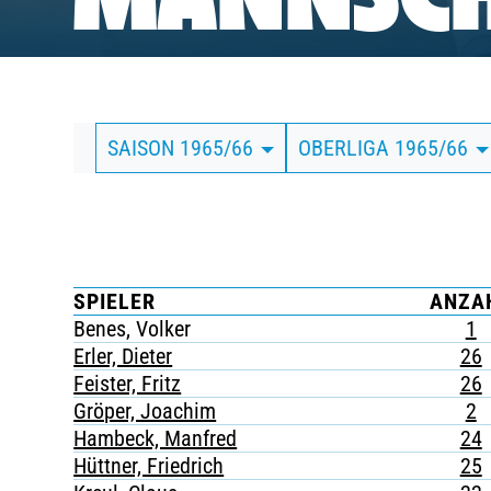
MANNSCH
BUSINESS
SÜDKURVE
SAISON 1965/66
OBERLIGA 1965/66
TICKETING
SPIELER
ANZA
Benes, Volker
1
Erler, Dieter
26
Feister, Fritz
26
Gröper, Joachim
2
Hambeck, Manfred
24
Hüttner, Friedrich
25