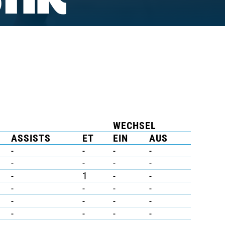
TIK
WECHSEL
ASSISTS
ET
EIN
AUS
-
-
-
-
-
-
-
-
-
1
-
-
-
-
-
-
-
-
-
-
-
-
-
-