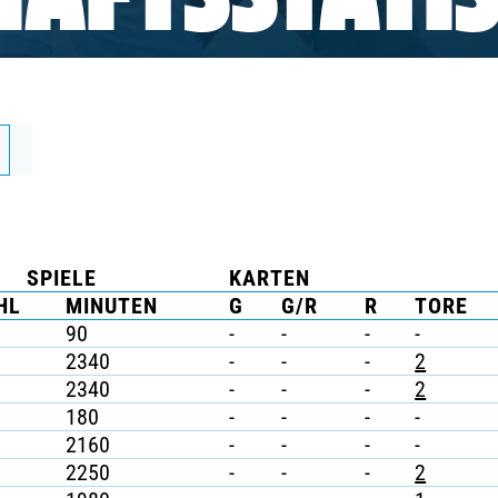
AFTSSTATIS
SPIELE
KARTEN
HL
MINUTEN
G
G/R
R
TORE
90
-
-
-
-
2340
-
-
-
2
2340
-
-
-
2
180
-
-
-
-
2160
-
-
-
-
2250
-
-
-
2