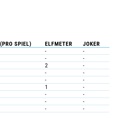
(PRO SPIEL)
ELFMETER
JOKER
-
-
-
-
2
-
-
-
-
-
1
-
-
-
-
-
-
-