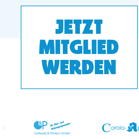
JETZT
MITGLIED
WERDEN
prev