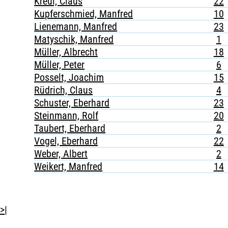
Kreul, Claus
22
Kupferschmied, Manfred
10
Lienemann, Manfred
23
Matyschik, Manfred
1
Müller, Albrecht
18
Müller, Peter
6
Posselt, Joachim
15
Rüdrich, Claus
4
Schuster, Eberhard
23
Steinmann, Rolf
20
Taubert, Eberhard
2
Vogel, Eberhard
22
Weber, Albert
2
Weikert, Manfred
14
>|