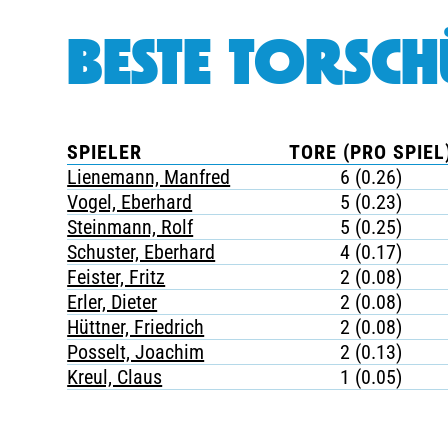
BESTE TORSCH
SPIELER
TORE (PRO SPIEL
Lienemann, Manfred
6 (0.26)
Vogel, Eberhard
5 (0.23)
Steinmann, Rolf
5 (0.25)
Schuster, Eberhard
4 (0.17)
Feister, Fritz
2 (0.08)
Erler, Dieter
2 (0.08)
Hüttner, Friedrich
2 (0.08)
Posselt, Joachim
2 (0.13)
Kreul, Claus
1 (0.05)