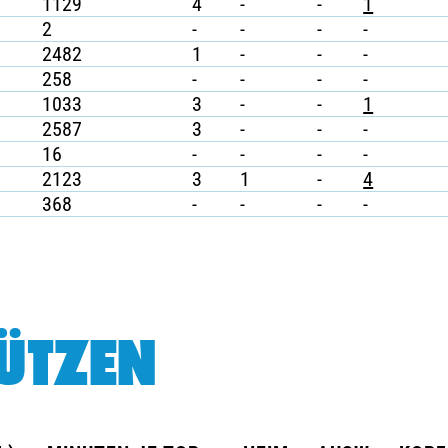
1129
4
-
-
1
2
-
-
-
-
2482
1
-
-
-
258
-
-
-
-
1033
3
-
-
1
2587
3
-
-
-
16
-
-
-
-
2123
3
1
-
4
368
-
-
-
-
ÜTZEN