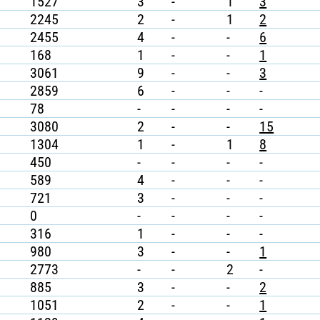
1527
3
-
1
3
2245
2
-
1
2
2455
4
-
-
6
168
1
-
-
1
3061
9
-
-
3
2859
6
-
-
-
78
-
-
-
-
3080
2
-
-
15
1304
1
-
1
8
450
-
-
-
-
589
4
-
-
-
721
3
-
-
-
0
-
-
-
-
316
1
-
-
-
980
3
-
-
1
2773
-
-
2
-
885
3
-
-
2
1051
2
-
-
1