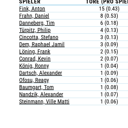
SPIELER
TORE (PRO SPIE
Fink, Anton
15 (0.43)
Frahn, Daniel
8 (0.53)
Danneberg, Tim
6 (0.18)
Türpitz, Philip
4 (0.13)
Cincotta, Stefano
3 (0.13)
Dem, Raphael Jamil
3 (0.09)
Löning, Frank
2 (0.15)
Conrad, Kevin
2 (0.07)
König, Ronny
1 (0.04)
Dartsch, Alexander
1 (0.09)
Ofosu, Reagy
1 (0.06)
Baumgart, Tom
1 (0.08)
Nandzik, Alexander
1 (0.07)
Steinmann, Ville Matti
1 (0.06)