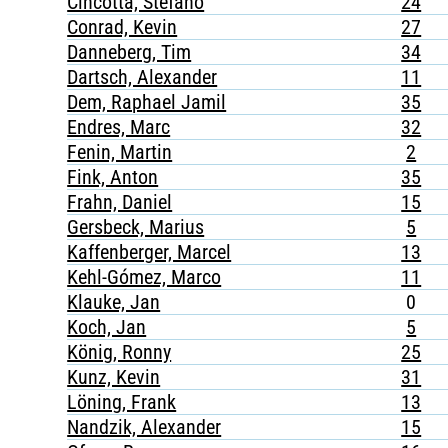
Cincotta, Stefano
24
Conrad, Kevin
27
Danneberg, Tim
34
Dartsch, Alexander
11
Dem, Raphael Jamil
35
Endres, Marc
32
Fenin, Martin
2
Fink, Anton
35
Frahn, Daniel
15
Gersbeck, Marius
5
Kaffenberger, Marcel
13
Kehl-Gómez, Marco
11
Klauke, Jan
0
Koch, Jan
5
König, Ronny
25
Kunz, Kevin
31
Löning, Frank
13
Nandzik, Alexander
15