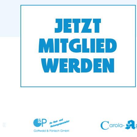
JETZT
MITGLIED
WERDEN
prev