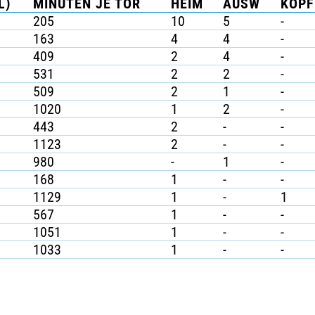
L)
MINUTEN JE TOR
HEIM
AUSW
KOPF
205
10
5
-
163
4
4
-
409
2
4
-
531
2
2
-
509
2
1
-
1020
1
2
-
443
2
-
-
1123
2
-
-
980
-
1
-
168
1
-
-
1129
1
-
1
567
1
-
-
1051
1
-
-
1033
1
-
-