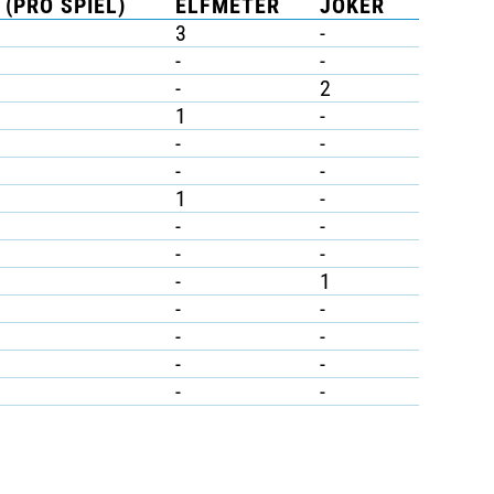
 (PRO SPIEL)
ELFMETER
JOKER
3
-
-
-
-
2
1
-
-
-
-
-
1
-
-
-
-
-
-
1
-
-
-
-
-
-
-
-