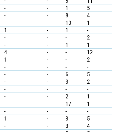
-
-
8
11
-
-
1
5
-
-
8
4
-
-
10
1
1
-
1
-
-
-
-
2
-
-
1
1
4
-
-
12
1
-
-
2
-
-
-
-
-
-
6
5
-
-
3
2
-
-
-
-
-
-
2
1
-
-
17
1
-
-
-
-
1
-
3
5
-
-
3
4