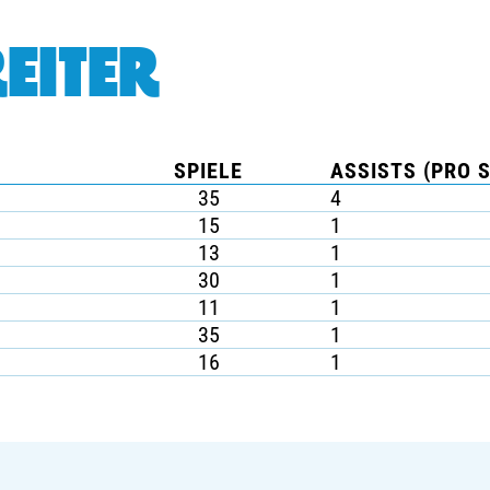
EITER
SPIELE
ASSISTS (PRO S
35
4
15
1
13
1
30
1
11
1
35
1
16
1