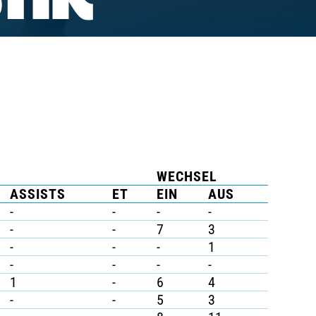
TIK
WECHSEL
ASSISTS
ET
EIN
AUS
-
-
-
-
-
-
7
3
-
-
-
1
-
-
-
-
1
-
6
4
-
-
5
3