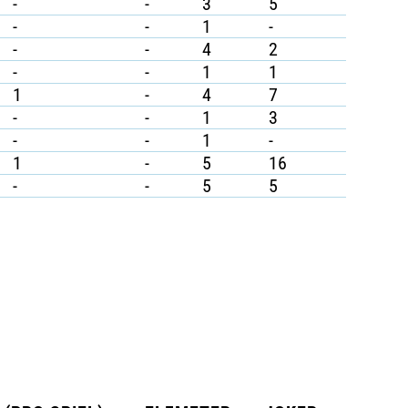
-
-
3
5
-
-
1
-
-
-
4
2
-
-
1
1
1
-
4
7
-
-
1
3
-
-
1
-
1
-
5
16
-
-
5
5