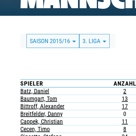
MANNSCH
BUSINESS
SÜDKURVE
SAISON 2015/16
3. LIGA
TICKETING
SPIELER
ANZAH
Batz, Daniel
2
Baumgart, Tom
13
Bittroff, Alexander
17
Breitfelder, Danny
0
Cappek, Christian
11
Cecen, Timo
8