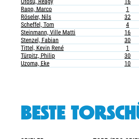
Ofosu, Reagy
16
Rapp, Marco
1
Röseler, Nils
32
Scheffel, Tom
4
Steinmann, Ville Matti
16
Stenzel, Fabian
30
Tittel, Kevin René
1
Türpitz, Philip
30
Uzoma, Eke
10
BESTE TORSCH