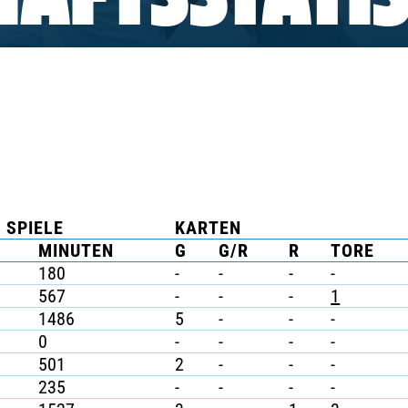
AFTSSTATIS
SPIELE
KARTEN
L
MINUTEN
G
G/R
R
TORE
180
-
-
-
-
567
-
-
-
1
1486
5
-
-
-
0
-
-
-
-
501
2
-
-
-
235
-
-
-
-