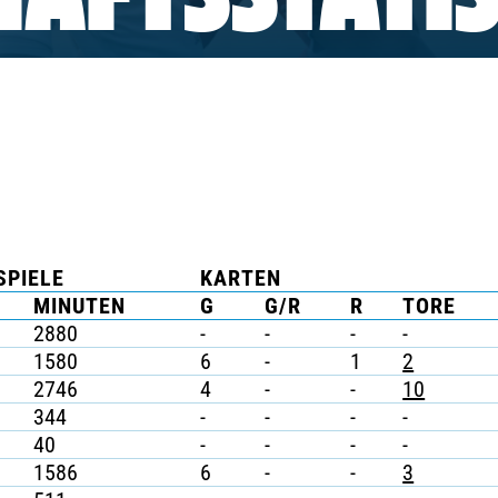
AFTSSTATIS
SPIELE
KARTEN
MINUTEN
G
G/R
R
TORE
2880
-
-
-
-
1580
6
-
1
2
2746
4
-
-
10
344
-
-
-
-
40
-
-
-
-
1586
6
-
-
3