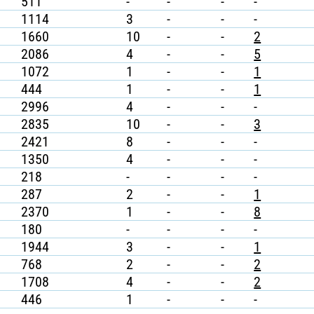
511
-
-
-
-
1114
3
-
-
-
1660
10
-
-
2
2086
4
-
-
5
1072
1
-
-
1
444
1
-
-
1
2996
4
-
-
-
2835
10
-
-
3
2421
8
-
-
-
1350
4
-
-
-
218
-
-
-
-
287
2
-
-
1
2370
1
-
-
8
180
-
-
-
-
1944
3
-
-
1
768
2
-
-
2
1708
4
-
-
2
446
1
-
-
-