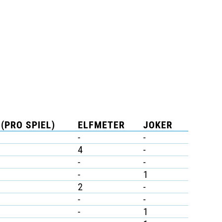
(PRO SPIEL)
ELFMETER
JOKER
-
-
4
-
-
-
-
1
2
-
-
-
-
1