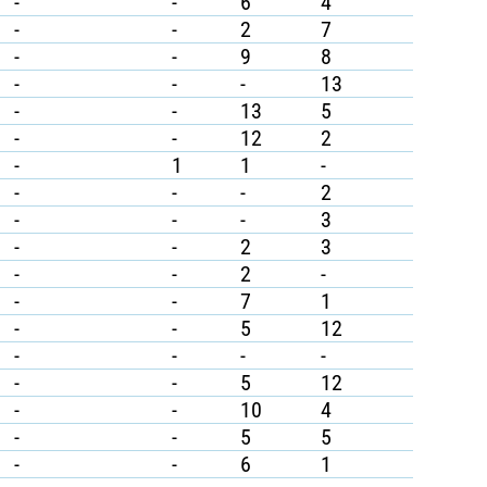
-
-
6
4
-
-
2
7
-
-
9
8
-
-
-
13
-
-
13
5
-
-
12
2
-
1
1
-
-
-
-
2
-
-
-
3
-
-
2
3
-
-
2
-
-
-
7
1
-
-
5
12
-
-
-
-
-
-
5
12
-
-
10
4
-
-
5
5
-
-
6
1