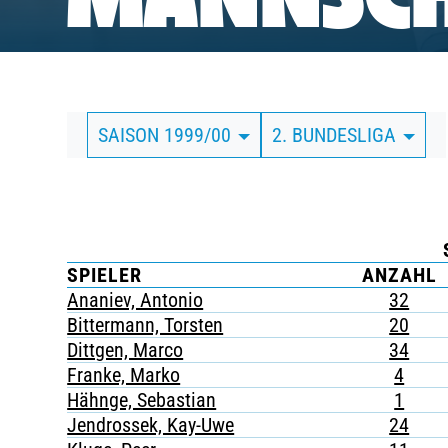
MANNSCH
BUSINESS
SÜDKURVE
SAISON 1999/00
2. BUNDESLIGA
TICKETING
SPIELER
ANZAHL
Ananiev, Antonio
32
Bittermann, Torsten
20
Dittgen, Marco
34
Franke, Marko
4
Hähnge, Sebastian
1
Jendrossek, Kay-Uwe
24