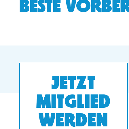
BESTE VORBER
JETZT
MITGLIED
WERDEN