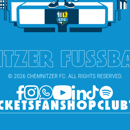
TZER FUSSB
© 2026 CHEMNITZER FC. ALL RIGHTS RESERVED.
CKETS
FANSHOP
CLUB