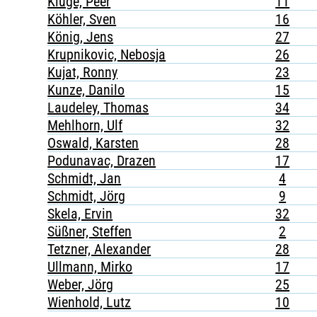
Kluge, Peer
11
Köhler, Sven
16
König, Jens
27
Krupnikovic, Nebosja
26
Kujat, Ronny
23
Kunze, Danilo
15
Laudeley, Thomas
34
Mehlhorn, Ulf
32
Oswald, Karsten
28
Podunavac, Drazen
17
Schmidt, Jan
4
Schmidt, Jörg
9
Skela, Ervin
32
Süßner, Steffen
2
Tetzner, Alexander
28
Ullmann, Mirko
17
Weber, Jörg
25
Wienhold, Lutz
10