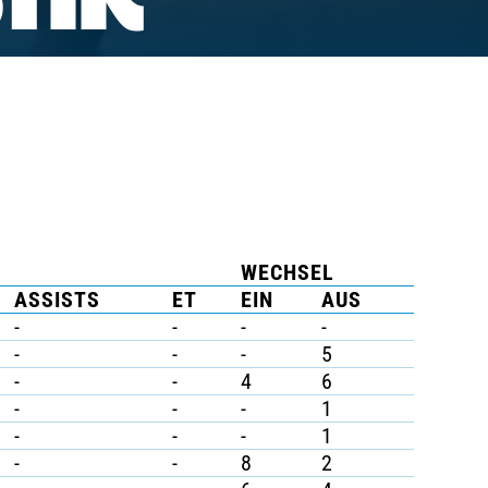
TIK
WECHSEL
ASSISTS
ET
EIN
AUS
-
-
-
-
-
-
-
5
-
-
4
6
-
-
-
1
-
-
-
1
-
-
8
2