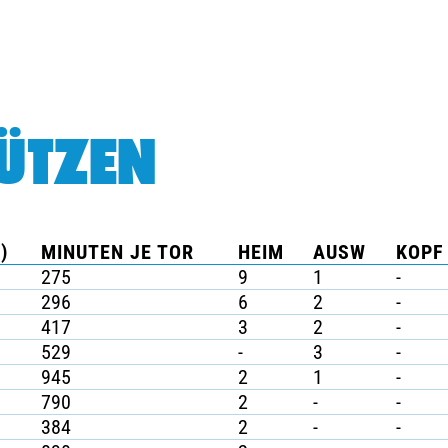
ÜTZEN
)
MINUTEN JE TOR
HEIM
AUSW
KOPF 
275
9
1
-
296
6
2
-
417
3
2
-
529
-
3
-
945
2
1
-
790
2
-
-
384
2
-
-