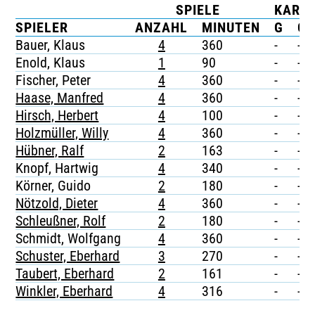
SPIELE
KART
TICKETING
SPIELER
ANZAHL
MINUTEN
G
G/
Bauer, Klaus
4
360
-
-
Enold, Klaus
1
90
-
-
Fischer, Peter
4
360
-
-
Haase, Manfred
4
360
-
-
Hirsch, Herbert
4
100
-
-
Holzmüller, Willy
4
360
-
-
Hübner, Ralf
2
163
-
-
Knopf, Hartwig
4
340
-
-
Körner, Guido
2
180
-
-
Nötzold, Dieter
4
360
-
-
Schleußner, Rolf
2
180
-
-
Schmidt, Wolfgang
4
360
-
-
Schuster, Eberhard
3
270
-
-
Taubert, Eberhard
2
161
-
-
Winkler, Eberhard
4
316
-
-