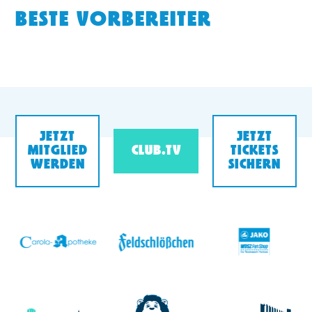
BESTE VORBEREITER
JETZT
JETZT
MITGLIED
CLUB.TV
TICKETS
WERDEN
SICHERN
v