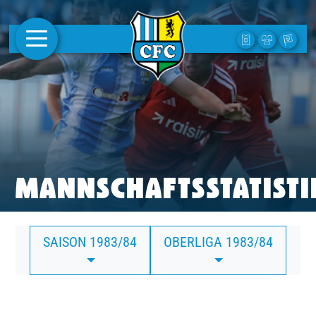
AKTUELLES
1. MANNSCHAFT
FRAUEN
CAMPUS
MANNSCHAFTSSTATISTI
CLUB
SAISON 1983/84
OBERLIGA 1983/84
CLUBMITGLIEDSCHAFT
BUSINESS
SÜDKURVE