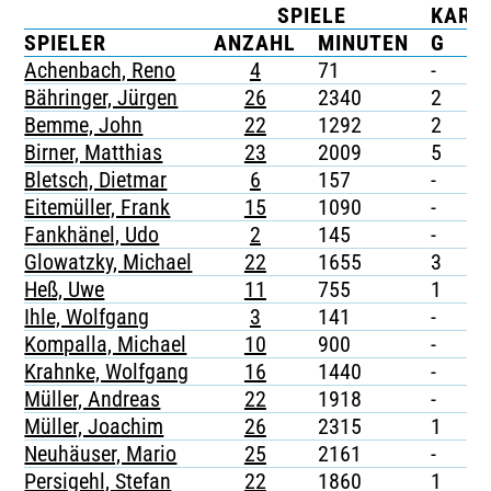
SPIELE
KART
TICKETING
SPIELER
ANZAHL
MINUTEN
G
G
Achenbach, Reno
4
71
-
-
Bähringer, Jürgen
26
2340
2
-
Bemme, John
22
1292
2
-
Birner, Matthias
23
2009
5
-
Bletsch, Dietmar
6
157
-
-
Eitemüller, Frank
15
1090
-
-
Fankhänel, Udo
2
145
-
-
Glowatzky, Michael
22
1655
3
-
Heß, Uwe
11
755
1
-
Ihle, Wolfgang
3
141
-
-
Kompalla, Michael
10
900
-
-
Krahnke, Wolfgang
16
1440
-
-
Müller, Andreas
22
1918
-
-
Müller, Joachim
26
2315
1
-
Neuhäuser, Mario
25
2161
-
-
Persigehl, Stefan
22
1860
1
-