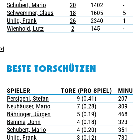
Schubert, Mario
20
1402
-
-
Schwemmer, Claus
18
1605
5
-
Uhlig, Frank
26
2340
1
-
Wienhold, Lutz
2
145
-
-
>|
BESTE TORSCHÜTZEN
SPIELER
TORE (PRO SPIEL)
MINUTE
Persigehl, Stefan
9 (0.41)
207
Neuhäuser, Mario
7 (0.28)
309
Bähringer, Jürgen
5 (0.19)
468
Bemme, John
4 (0.18)
323
Schubert, Mario
4 (0.20)
351
Uhlig, Frank
3 (0.12)
780