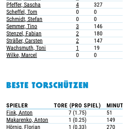
Pfeffer, Sascha
4
327
-
Scheffel, Tom
0
0
-
Schmidt, Stefan
0
0
-
Semmer, Tino
3
146
-
Stenzel, Fabian
2
180
1
Sträßer, Carsten
2
147
-
Wachsmuth, Toni
1
19
-
Wilke, Marcel
0
0
-
BESTE TORSCHÜTZEN
SPIELER
TORE (PRO SPIEL)
MINUTEN
Fink, Anton
7 (1.75)
51
Makarenko, Anton
1 (0.25)
149
Hörnig, Florian
1 (0.33)
270