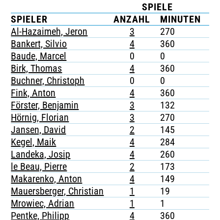
SPIELE
K
TICKETING
SPIELER
ANZAHL
MINUTEN
G
Al-Hazaimeh, Jeron
3
270
-
Bankert, Silvio
4
360
1
Baude, Marcel
0
0
-
Birk, Thomas
4
360
2
Buchner, Christoph
0
0
-
Fink, Anton
4
360
-
Förster, Benjamin
3
132
-
Hörnig, Florian
3
270
1
Jansen, David
2
145
-
Kegel, Maik
4
284
1
Landeka, Josip
4
260
-
le Beau, Pierre
2
173
-
Makarenko, Anton
4
149
-
Mauersberger, Christian
1
19
-
Mrowiec, Adrian
1
1
-
Pentke, Philipp
4
360
1