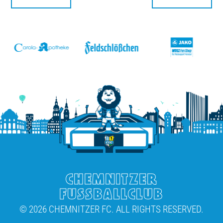
v
CHEMNITZER
FUSSBALLCLUB
© 2026 CHEMNITZER FC. ALL RIGHTS RESERVED.