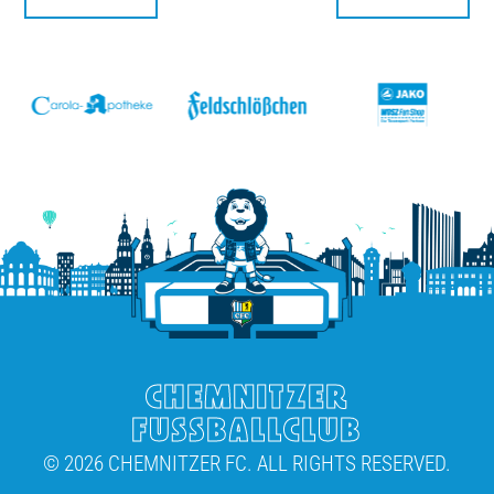
v
CHEMNITZER
FUSSBALLCLUB
© 2026 CHEMNITZER FC. ALL RIGHTS RESERVED.