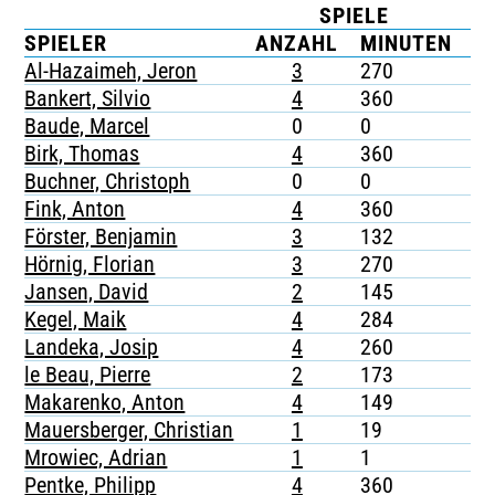
SPIELE
K
TICKETING
SPIELER
ANZAHL
MINUTEN
G
Al-Hazaimeh, Jeron
3
270
-
Bankert, Silvio
4
360
1
Baude, Marcel
0
0
-
Birk, Thomas
4
360
2
Buchner, Christoph
0
0
-
Fink, Anton
4
360
-
Förster, Benjamin
3
132
-
Hörnig, Florian
3
270
1
Jansen, David
2
145
-
Kegel, Maik
4
284
1
Landeka, Josip
4
260
-
le Beau, Pierre
2
173
-
Makarenko, Anton
4
149
-
Mauersberger, Christian
1
19
-
Mrowiec, Adrian
1
1
-
Pentke, Philipp
4
360
1