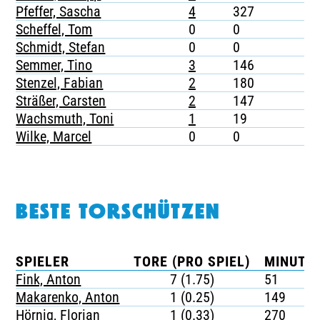
Pfeffer, Sascha
4
327
-
Scheffel, Tom
0
0
-
Schmidt, Stefan
0
0
-
Semmer, Tino
3
146
-
Stenzel, Fabian
2
180
1
Sträßer, Carsten
2
147
-
Wachsmuth, Toni
1
19
-
Wilke, Marcel
0
0
-
BESTE TORSCHÜTZEN
SPIELER
TORE (PRO SPIEL)
MINUTEN
Fink, Anton
7 (1.75)
51
Makarenko, Anton
1 (0.25)
149
Hörnig, Florian
1 (0.33)
270